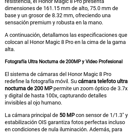
resistencia, el Honor Magic 8 Pro presenta
dimensiones de 161.15 mm de alto, 75.0 mm de
200GB
en alta velocidad
S/
289.90
base y un grosor de 8.32 mm, ofreciendo una
Paga solo
sensación premium y robusta en la mano.
Ver menos planes
A continuación, detallamos las especificaciones que
colocan al Honor Magic 8 Pro en la cima de la gama
alta.
Fotografía Ultra Nocturna de 200MP y Video Profesional
El sistema de cámaras del Honor Magic 8 Pro
redefine la fotografía móvil. Su
cámara telefoto ultra
nocturna de 200 MP
permite un zoom óptico de 3.7x
y digital de hasta 100x, capturando detalles
invisibles al ojo humano.
La cámara principal de
50 MP
con sensor de 1/1.3" y
estabilización OIS garantiza fotos perfectas incluso
en condiciones de nula iluminación. Además, para