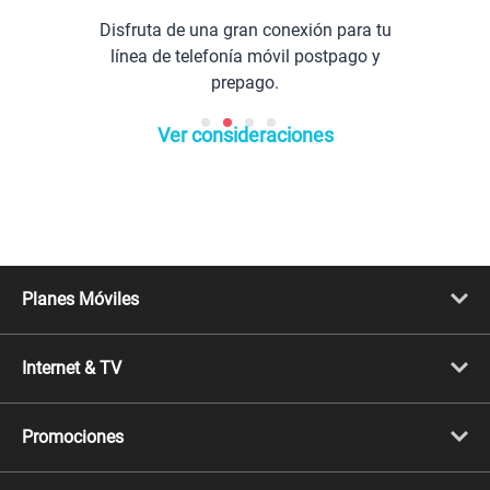
Disfruta de una gran conexión para tu
línea de telefonía móvil postpago y
prepago.
Ver consideraciones
Planes Móviles
Portabilidad
Línea Nueva
Internet & TV
Línea Adicional
Planes ilimitados
Internet Fibra Óptica
Prepago Chévere
Internet + TV
Migración
Promociones
Mejora tu plan
Conviértete en Full Claro
Cyber WOW