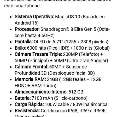
este smartphone:
Sistema Operativo:
MagicOS 10 (Basado en
Android 16)
Procesador:
Snapdragon® 8 Elite Gen 5 (Octa-
core hasta 4.6GHz)
Pantalla:
OLED de 6.71" (1256 x 2808 píxeles)
Brillo:
6000 nits (Pico HDR) / 1800 nits (Global)
Cámara Trasera Triple:
200MP (Telefoto) +
50MP (Principal) + 50MP (Ultra Gran Angular)
Cámara Frontal:
50MP + Sensor de
Profundidad 3D (Desbloqueo facial 3D)
Memoria RAM:
24GB (12GB reales + 12GB
HONOR RAM Turbo)
Almacenamiento Interno:
512 GB
Batería:
7100 mAh (Silicio-carbono)
Carga Rápida:
100W cable / 80W inalámbrica
Resistencia:
Certificación IP68, IP69 e IP69K
(Agua y polvo)