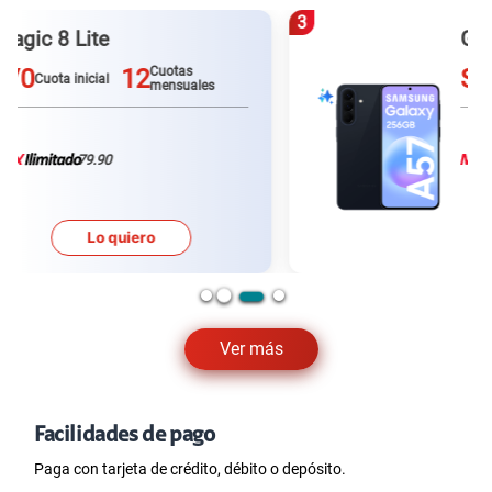
3
Galaxy A57
S/0
12
Cuotas
Cuota inicial
mensuales
79.90
Lo quiero
Ver más
Facilidades de pago
Paga con tarjeta de crédito, débito o depósito.