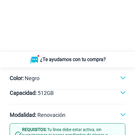
¿Te ayudamos con tu compra?
Color:
Negro
Capacidad:
512GB
Negro
512GB
Modalidad:
Renovación
REQUISITOS:
Tu línea debe estar activa, sin
Línea Nueva
Portabilidad
suspensiones ni pagos pendientes de planes o