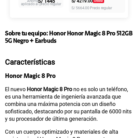
Paga solo
S/ 1445
S/
4219.00
Ahorra
intereses
aplicado al precio regular
S/
5664.00
Precio regular
135GB
en alta velocidad
S/
95.90
Paga solo
Sobre tu equipo:
Honor
Honor Magic 8 Pro 512GB
5G Negro + Earbuds
160GB
en alta velocidad
S/
109.90
Paga solo
Características
110GB
en alta velocidad
S/
69.90
Honor Magic 8 Pro
Paga solo
El nuevo
Honor Magic 8 Pro
no es solo un teléfono,
175GB
en alta velocidad
es una herramienta de ingeniería avanzada que
S/
159.90
combina una máxima potencia con un diseño
Paga solo
sofisticado, destacando por su pantalla de 6000 nits
y su procesador de última generación.
185GB
en alta velocidad
S/
189.90
Paga solo
Con un cuerpo optimizado y materiales de alta