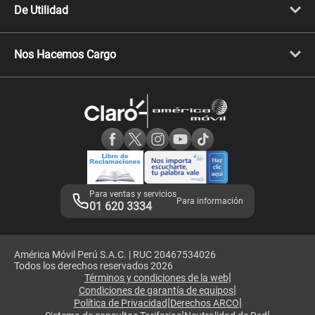
Celulares iPhone
De Utilidad
Celulares Samsung
Celulares Xiaomi
Libera tu equipo móvil
Celulares Honor
Llamada por llamada
Celulares Motorola
Nos Hacemos Cargo
Comprobantes electrónicos
Velocidad de internet
Devoluciones por interrupciones
Consultas en línea
Atención de reclamos
Samsung A57
Consulta de reclamos
Consulta de IMEI
Adquirientes iPhone 6, 6S y SE
Hablando Claro
Mensaje de Seguridad
Samsung S25 Ultra
Consideraciones
Términos y Condiciones de Tienda Claro
Libro de Reclamaciones
Legales de marketplace
Para ventas y servicios
Para información
01 620 3334
América Móvil Perú S.A.C. | RUC 20467534026
Todos los derechos reservados 2026
|
Términos y condiciones de la web
|
Condiciones de garantía de equipos
|
|
Política de Privacidad
Derechos ARCO