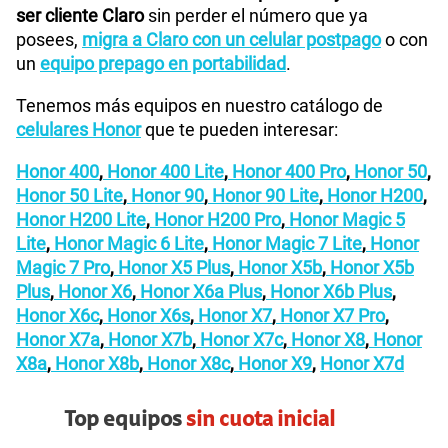
ser cliente Claro
sin perder el número que ya
posees,
migra a Claro con un celular postpago
o con
un
equipo prepago en portabilidad
.
Tenemos más equipos en nuestro catálogo de
celulares Honor
que te pueden interesar:
Honor 400
,
Honor 400 Lite
,
Honor 400 Pro
,
Honor 50
,
Honor 50 Lite
,
Honor 90
,
Honor 90 Lite
,
Honor H200
,
Honor H200 Lite
,
Honor H200 Pro
,
Honor Magic 5
Lite
,
Honor Magic 6 Lite
,
Honor Magic 7 Lite
,
Honor
Magic 7 Pro
,
Honor X5 Plus
,
Honor X5b
,
Honor X5b
Plus
,
Honor X6
,
Honor X6a Plus
,
Honor X6b Plus
,
Honor X6c
,
Honor X6s
,
Honor X7
,
Honor X7 Pro
,
Honor X7a
,
Honor X7b
,
Honor X7c
,
Honor X8
,
Honor
X8a
,
Honor X8b
,
Honor X8c
,
Honor X9
,
Honor X7d
Top equipos
sin cuota inicial