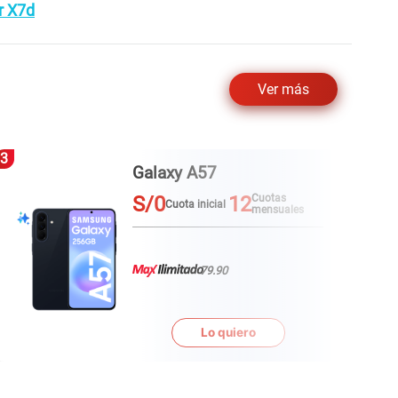
r X7d
Ver más
3
4
Galaxy A57
S/0
12
Cuotas
Cuota inicial
mensuales
79.90
Lo quiero