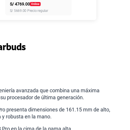
S/
4769.00
155 GB
en alta velocidad
S/
5669.00
Precio regular
S/
95.90
 más planes
Earbuds
ngeniería avanzada que combina una máxima
y su procesador de última generación.
 Pro presenta dimensiones de 161.15 mm de alto,
 y robusta en la mano.
 Pro en la cima de la gama alta.