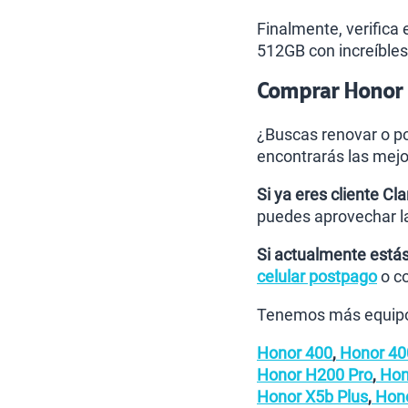
Finalmente, verifica 
512GB con increíbles 
Comprar Honor M
¿Buscas renovar o po
encontrarás las mejo
Si ya eres cliente Cla
puedes aprovechar 
Si actualmente estás
celular postpago
o c
Tenemos más equipo
Honor 400
,
Honor 400
Honor H200 Pro
,
Hono
Honor X5b Plus
,
Hono