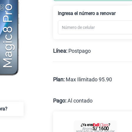
Celular liberado
Ingresa el número a renovar
Línea:
Postpago
Postpago
Prepago
Plan:
Max Ilimitado 95.90
Max
Pago:
Al contado
pra?
Al contado
C
¿Ya eres
?
Paga solo
S/ 1600
Ahorra
aplicado al precio regular