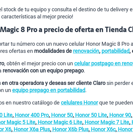
el stock de tu equipo y consulta el destino de tu delivery 
características al mejor precio!
agic 8 Pro a precio de oferta en Tienda C
rtar tu número con un nuevo celular Honor Magic 8 Pro al
res ofertas en
modalidades de
renovación
,
portabilidad
,
ro
, obtén el mejor precio con un
celular postpago en ren
la
renovación con un equipo prepago
.
 en otra operadora y deseas ser cliente Claro
sin perder 
on un
equipo prepago en portabilidad
.
s en nuestro catálogo de
celulares Honor
que te pueden 
 Lite
,
Honor 400 Pro
,
Honor 50
,
Honor 50 Lite
,
Honor 90
,
r Magic 5 Lite
,
Honor Magic 6 Lite
,
Honor Magic 7 Lite
,
H
r X6
,
Honor X6a Plus
,
Honor X6b Plus
,
Honor X6c
,
Honor