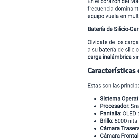
En el corazón del Mag
frecuencia dominant
equipo vuela en mult
Batería de Silicio-
Olvídate de los carg
a su batería de sili
carga inalámbrica
si
Características
Estas son las princi
Sistema Operati
Procesador:
Sna
Pantalla:
OLED d
Brillo:
6000 nits 
Cámara Trasera 
Cámara Frontal