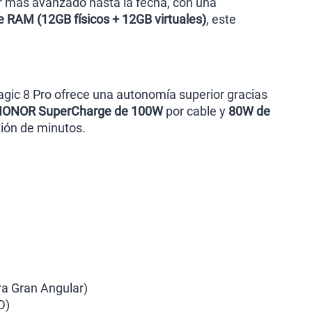
or más avanzado hasta la fecha, con una
 RAM (12GB físicos + 12GB virtuales)
, este
agic 8 Pro ofrece una autonomía superior gracias
ONOR SuperCharge de 100W
por cable y
80W de
tión de minutos.
ra Gran Angular)
D)