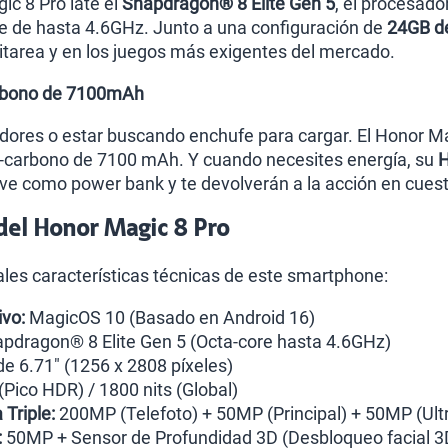
ic 8 Pro late el
Snapdragon® 8 Elite Gen 5
, el procesad
e de hasta 4.6GHz. Junto a una configuración de
24GB de
itarea y en los juegos más exigentes del mercado.
Carbono de 7100mAh
adores o estar buscando enchufe para cargar. El Honor M
cio-carbono de 7100 mAh. Y cuando necesites energía, su
H
rve como power bank y te devolverán a la acción en cues
 del Honor Magic 8 Pro
pales características técnicas de este smartphone:
vo:
MagicOS 10 (Basado en Android 16)
pdragon® 8 Elite Gen 5 (Octa-core hasta 4.6GHz)
e 6.71" (1256 x 2808 píxeles)
(Pico HDR) / 1800 nits (Global)
Triple:
200MP (Telefoto) + 50MP (Principal) + 50MP (Ult
:
50MP + Sensor de Profundidad 3D (Desbloqueo facial 3