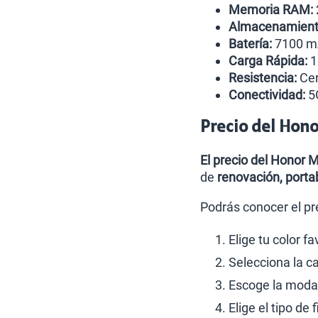
Memoria RAM:
Almacenamiento
Batería:
7100 mA
Carga Rápida:
1
Resistencia:
Cer
Conectividad:
5G
Precio del Hono
El precio del Honor 
de
renovación, portab
Podrás conocer el pr
Elige tu color fa
Selecciona la 
Escoge la modali
Elige el tipo de