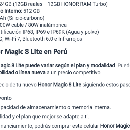
24GB (12GB reales + 12GB HONOR RAM Turbo)
 Interno:
512 GB
h (Silicio-carbono)
00W cable / 80W inalámbrica
tificación IP68, IP69 e IP69K (Agua y polvo)
, Wi-Fi 7, Bluetooth 6.0 e Infrarrojos
r Magic 8 Lite en Perú
Magic 8 Lite puede variar según el plan y modalidad
. Pued
ilidad o línea nueva
a un precio competitivo.
ecio de tu nuevo
Honor Magic 8 Lite
siguiendo estos pas
vorito
capacidad de almacenamiento o memoria interna.
dad y el plan que mejor se adapte a ti.
 financiamiento, podrás comprar este celular
Honor Magic 