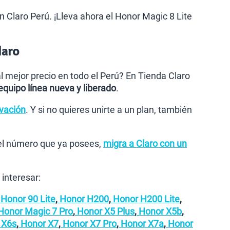
en Claro Perú. ¡Lleva ahora el Honor Magic 8 Lite
laro
 mejor precio en todo el Perú? En Tienda Claro
 equipo línea nueva y liberado
.
ovación
. Y si no quieres unirte a un plan, también
el número que ya posees,
migra a Claro con un
interesar:
Honor 90 Lite
,
Honor H200
,
Honor H200 Lite
,
onor Magic 7 Pro
,
Honor X5 Plus
,
Honor X5b
,
 X6s
,
Honor X7
,
Honor X7 Pro
,
Honor X7a
,
Honor