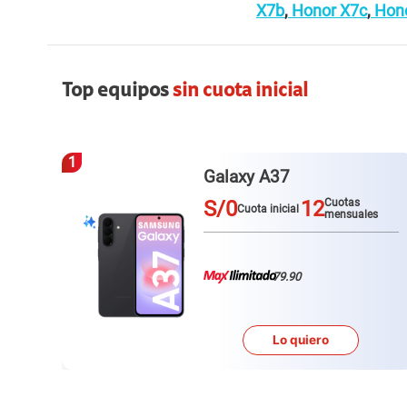
X7b
,
Honor X7c
,
Hono
Top equipos
sin cuota inicial
1
Galaxy A37
S/0
12
Cuotas
Cuota inicial
s
mensuales
79.90
Lo quiero