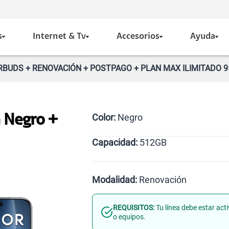
s
Internet & Tv
Accesorios
Ayuda
BUDS + RENOVACIÓN + POSTPAGO + PLAN MAX ILIMITADO 95
Color:
Negro
 Negro +
Capacidad:
512GB
Negro
512GB
Modalidad:
Renovación
REQUISITOS:
Tu línea debe estar act
Línea Nueva
Portabilid
o equipos.