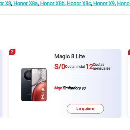
r X8
,
Honor X8a
,
Honor X8b
,
Honor X8c
,
Honor X9
,
Hono
2
Magic 8 Lite
S/0
12
Cuotas
Cuota inicial
mensuales
79.90
Lo quiero