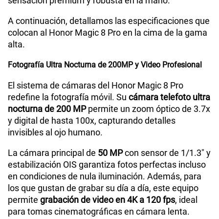
sensación premium y robusta en la mano.
Paga solo
A continuación, detallamos las especificaciones que
colocan al Honor Magic 8 Pro en la cima de la gama
alta.
185GB
en alta velocidad
S/
189.90
Fotografía Ultra Nocturna de 200MP y Video Profesional
Paga solo
El sistema de cámaras del Honor Magic 8 Pro
redefine la fotografía móvil. Su
cámara telefoto ultra
nocturna de 200 MP
permite un zoom óptico de 3.7x
200GB
en alta velocidad
y digital de hasta 100x, capturando detalles
S/
289.90
invisibles al ojo humano.
Paga solo
La cámara principal de
50 MP
con sensor de 1/1.3" y
estabilización OIS garantiza fotos perfectas incluso
en condiciones de nula iluminación. Además, para
Ver menos planes
los que gustan de grabar su día a día, este equipo
permite
grabación de video en 4K a 120 fps
, ideal
para tomas cinematográficas en cámara lenta.