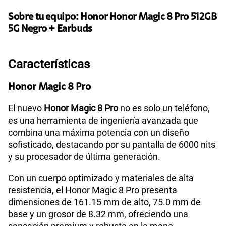
S/
95.90
Sobre tu equipo:
Honor
Honor Magic 8 Pro 512GB
5G Negro + Earbuds
Paga solo
Características
110GB
en alta velocidad
S/
69.90
Honor Magic 8 Pro
Paga solo
El nuevo
Honor Magic 8 Pro
no es solo un teléfono,
es una herramienta de ingeniería avanzada que
combina una máxima potencia con un diseño
160GB
en alta velocidad
S/
109.90
sofisticado, destacando por su pantalla de 6000 nits
y su procesador de última generación.
Paga solo
Con un cuerpo optimizado y materiales de alta
resistencia, el Honor Magic 8 Pro presenta
dimensiones de 161.15 mm de alto, 75.0 mm de
175GB
en alta velocidad
S/
159.90
base y un grosor de 8.32 mm, ofreciendo una