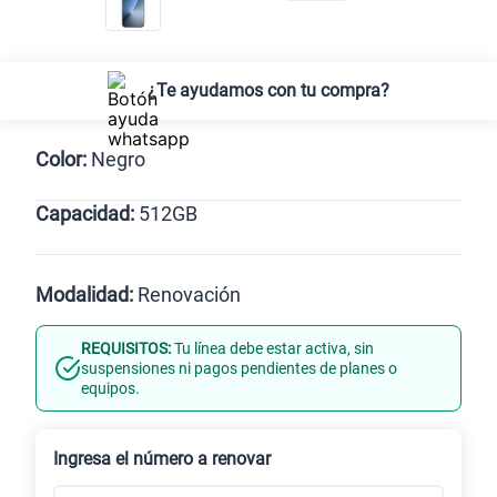
¿Te ayudamos con tu compra?
Color:
Negro
Capacidad:
512GB
Negro
512GB
Modalidad:
Renovación
REQUISITOS:
Tu línea debe estar activa, sin
Línea Nueva
Portabilidad
suspensiones ni pagos pendientes de planes o
equipos.
Renovación
Celular liberado
Ingresa el número a renovar