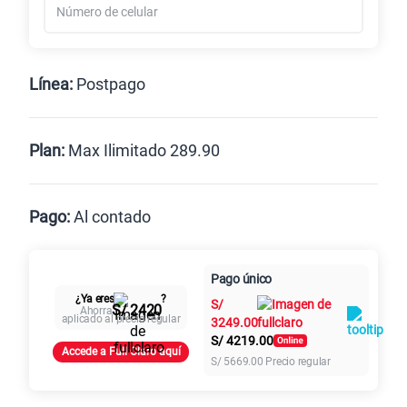
Línea:
Postpago
Postpago
Prepago
Plan:
Max Ilimitado 289.90
Max
Max Ilimitado
Pago:
Al contado
Paga en
125GB
en alta velocidad
Pago único
Al contado
Cuotas Claro
cuotas sin
S/
79.90
¿Ya eres
?
S/
intereses
S/ 2420
Ahorra
aplicado al precio regular
3249.00
S/
4219.00
Paga solo
Accede a Full Claro aquí
S/
5669.00
Precio regular
155 GB
en alta velocidad