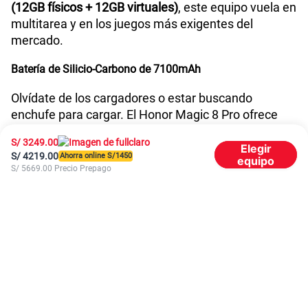
(12GB físicos + 12GB virtuales)
, este equipo vuela en
multitarea y en los juegos más exigentes del
mercado.
Batería de Silicio-Carbono de 7100mAh
Olvídate de los cargadores o estar buscando
enchufe para cargar. El Honor Magic 8 Pro ofrece
una autonomía superior gracias a su batería de
S/
3249.00
silicio-carbono de 7100 mAh. Y cuando necesites
Elegir
S/
4219.00
Ahorra online S/
1450
equipo
energía, su
HONOR SuperCharge de 100W
por cable
S/
5669.00
Precio Prepago
y
80W de carga inalámbrica
sirve como power bank
y te devolverán a la acción en cuestión de minutos.
Características del Honor Magic 8 Pro
Estas son las principales características técnicas de
este smartphone:
Sistema Operativo:
MagicOS 10 (Basado en