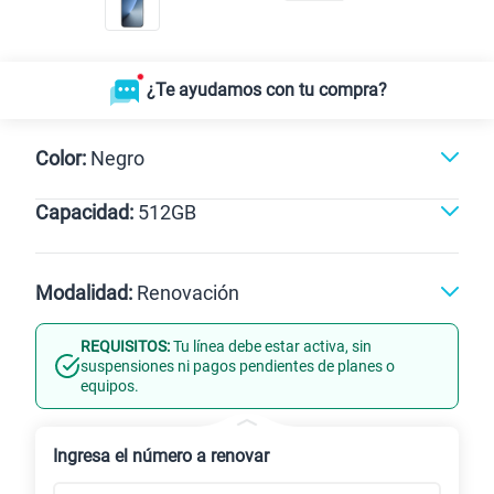
¿Te ayudamos con tu compra?
Color:
Negro
Capacidad:
512GB
Negro
512GB
Modalidad:
Renovación
REQUISITOS:
Tu línea debe estar activa, sin
Línea Nueva
Portabilidad
suspensiones ni pagos pendientes de planes o
equipos.
Renovación
Celular liberado
Ingresa el número a renovar