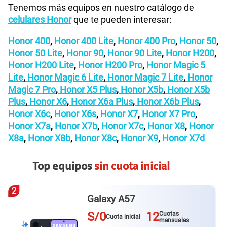
Tenemos más equipos en nuestro catálogo de
celulares Honor
que te pueden interesar:
Honor 400
,
Honor 400 Lite
,
Honor 400 Pro
,
Honor 50
,
Honor 50 Lite
,
Honor 90
,
Honor 90 Lite
,
Honor H200
,
Honor H200 Lite
,
Honor H200 Pro
,
Honor Magic 5
Lite
,
Honor Magic 6 Lite
,
Honor Magic 7 Lite
,
Honor
Magic 7 Pro
,
Honor X5 Plus
,
Honor X5b
,
Honor X5b
Plus
,
Honor X6
,
Honor X6a Plus
,
Honor X6b Plus
,
Honor X6c
,
Honor X6s
,
Honor X7
,
Honor X7 Pro
,
Honor X7a
,
Honor X7b
,
Honor X7c
,
Honor X8
,
Honor
X8a
,
Honor X8b
,
Honor X8c
,
Honor X9
,
Honor X7d
Top equipos
sin cuota inicial
2
Galaxy A57
S/0
12
Cuotas
Cuota inicial
mensuales