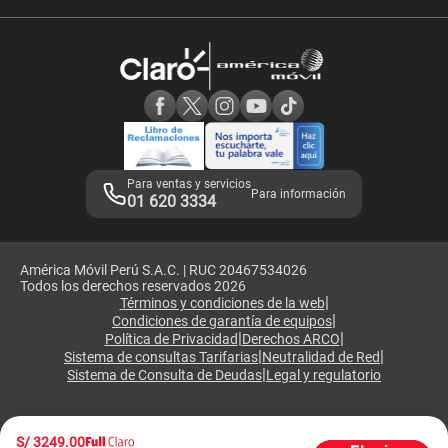
Velocidad de internet
Devoluciones por interrupciones
Consultas en línea
Atención de reclamos
Samsung A57
Consulta de reclamos
Consulta de IMEI
Adquirientes iPhone 6, 6S y SE
Hablando Claro
Mensaje de Seguridad
Samsung S25 Ultra
Consideraciones
Términos y Condiciones de Tienda Claro
Libro de Reclamaciones
Legales de marketplace
Para ventas y servicios
Para información
01 620 3334
América Móvil Perú S.A.C. | RUC 20467534026
Todos los derechos reservados 2026
|
Términos y condiciones de la web
|
Condiciones de garantía de equipos
|
|
Política de Privacidad
Derechos ARCO
|
|
Sistema de consultas Tarifarias
Neutralidad de Red
|
Sistema de Consulta de Deudas
Legal y regulatorio
S/
3249.00