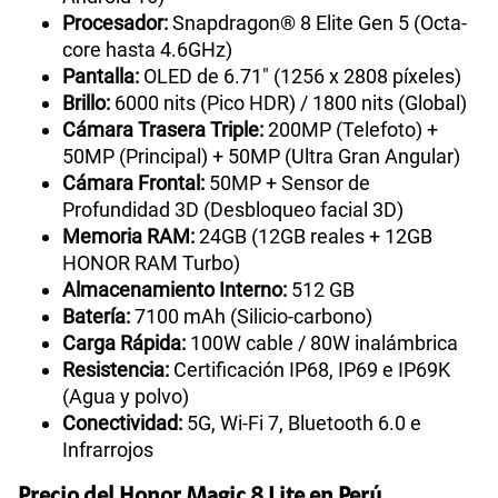
Procesador:
Snapdragon® 8 Elite Gen 5 (Octa-
core hasta 4.6GHz)
Pantalla:
OLED de 6.71" (1256 x 2808 píxeles)
Brillo:
6000 nits (Pico HDR) / 1800 nits (Global)
Cámara Trasera Triple:
200MP (Telefoto) +
50MP (Principal) + 50MP (Ultra Gran Angular)
Cámara Frontal:
50MP + Sensor de
Profundidad 3D (Desbloqueo facial 3D)
Memoria RAM:
24GB (12GB reales + 12GB
HONOR RAM Turbo)
Almacenamiento Interno:
512 GB
Batería:
7100 mAh (Silicio-carbono)
Carga Rápida:
100W cable / 80W inalámbrica
Resistencia:
Certificación IP68, IP69 e IP69K
(Agua y polvo)
Conectividad:
5G, Wi-Fi 7, Bluetooth 6.0 e
Infrarrojos
Precio del Honor Magic 8 Lite en Perú