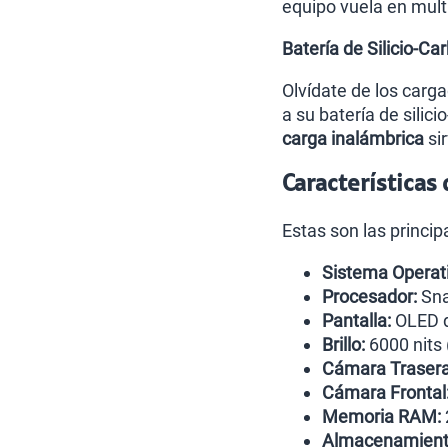
equipo vuela en mult
Batería de Silicio-
Olvídate de los carg
a su batería de sili
carga inalámbrica
si
Características
Estas son las princi
Sistema Operati
Procesador:
Sna
Pantalla:
OLED d
Brillo:
6000 nits 
Cámara Trasera 
Cámara Frontal
Memoria RAM:
Almacenamiento