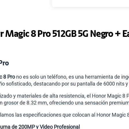
Paga solo
 Magic 8 Pro 512GB 5G Negro + 
Paga solo
Paga solo
Pro
c 8 Pro
no es solo un teléfono, es una herramienta de i
Ver 
ño sofisticado, destacando por su pantalla de 6000 nits 
zado y materiales de alta resistencia, el Honor Magic 8
n grosor de 8.32 mm, ofreciendo una sensación premium
llamos las especificaciones que colocan al Honor Magic 8
turna de 200MP y Video Profesional