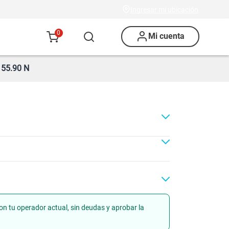
Ingresar mi ubicación
0
Mi cuenta
55.90 N
on tu operador actual, sin deudas y aprobar la
ad
Renovación