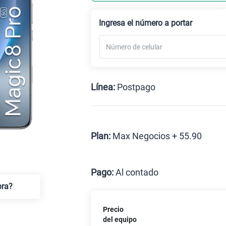
Ingresa el número a portar
Línea:
Postpago
Postpago
Plan:
Max Negocios + 55.90
Max
Pago:
Al contado
pra?
Al contado
C
Precio
Paga solo
del equipo