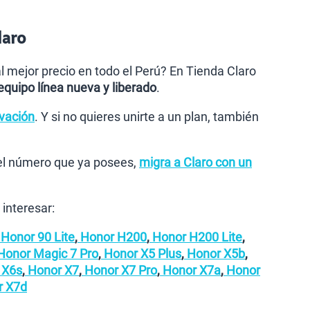
laro
 mejor precio en todo el Perú? En Tienda Claro
 equipo línea nueva y liberado
.
ovación
. Y si no quieres unirte a un plan, también
el número que ya posees,
migra a Claro con un
interesar:
Honor 90 Lite
,
Honor H200
,
Honor H200 Lite
,
onor Magic 7 Pro
,
Honor X5 Plus
,
Honor X5b
,
 X6s
,
Honor X7
,
Honor X7 Pro
,
Honor X7a
,
Honor
r X7d