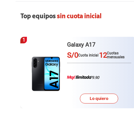
Top equipos
sin cuota inicial
1
Galaxy A17
S/0
12
Cuotas
Cuota inicial
s
mensuales
79.90
Lo quiero