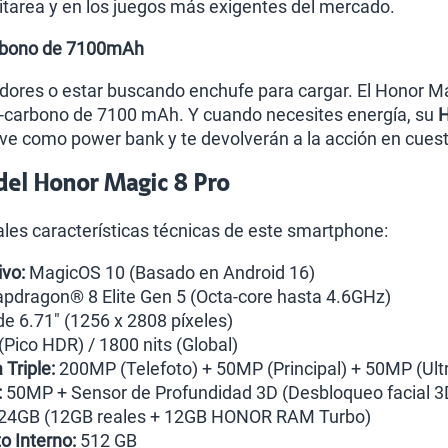
itarea y en los juegos más exigentes del mercado.
Carbono de 7100mAh
adores o estar buscando enchufe para cargar. El Honor M
cio-carbono de 7100 mAh. Y cuando necesites energía, su
H
rve como power bank y te devolverán a la acción en cues
 del Honor Magic 8 Pro
pales características técnicas de este smartphone:
vo:
MagicOS 10 (Basado en Android 16)
pdragon® 8 Elite Gen 5 (Octa-core hasta 4.6GHz)
e 6.71" (1256 x 2808 píxeles)
(Pico HDR) / 1800 nits (Global)
Triple:
200MP (Telefoto) + 50MP (Principal) + 50MP (Ult
:
50MP + Sensor de Profundidad 3D (Desbloqueo facial 3
24GB (12GB reales + 12GB HONOR RAM Turbo)
 Interno:
512 GB