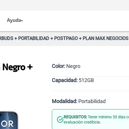
Ayuda
RBUDS + PORTABILIDAD + POSTPAGO + PLAN MAX NEGOCIOS 
Color:
Negro
 Negro +
Capacidad:
512GB
Negro
512GB
Modalidad:
Portabilidad
REQUISITOS:
Tener mínimo 30 días c
Línea Nueva
Portabilid
evaluación crediticia.