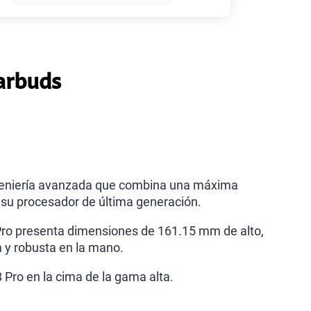
45GB
en alta velocidad
S/
49.90
30GB
en alta velocidad
Earbuds
S/
39.90
75 GB
en alta velocidad
S/
55.90
ngeniería avanzada que combina una máxima
menos planes
y su procesador de última generación.
 Pro presenta dimensiones de 161.15 mm de alto,
 y robusta en la mano.
 Pro en la cima de la gama alta.