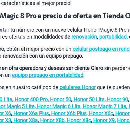
características al mejor precio!
agic 8 Pro a precio de oferta en Tienda C
rtar tu número con un nuevo celular Honor Magic 8 Pro al
res ofertas en
modalidades de
renovación
,
portabilidad
,
ro
, obtén el mejor precio con un
celular postpago en ren
la
renovación con un equipo prepago
.
 en otra operadora y deseas ser cliente Claro
sin perder 
on un
equipo prepago en portabilidad
.
s en nuestro catálogo de
celulares Honor
que te pueden 
 Lite
,
Honor 400 Pro
,
Honor 50
,
Honor 50 Lite
,
Honor 90
,
r Magic 5 Lite
,
Honor Magic 6 Lite
,
Honor Magic 7 Lite
,
H
r X6
,
Honor X6a Plus
,
Honor X6b Plus
,
Honor X6c
,
Honor
r X8
,
Honor X8a
,
Honor X8b
,
Honor X8c
,
Honor X9
,
Hono