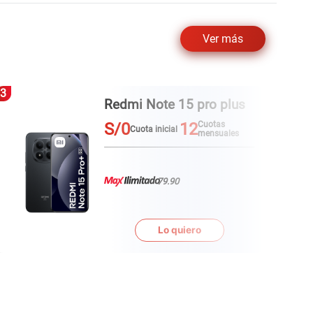
Ver más
3
4
Redmi Note 15 pro plus
S/0
12
Cuotas
Cuota inicial
mensuales
79.90
Lo quiero