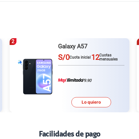
2
Galaxy A57
S/0
12
Cuotas
Cuota inicial
mensuales
79.90
Lo quiero
Facilidades de pago