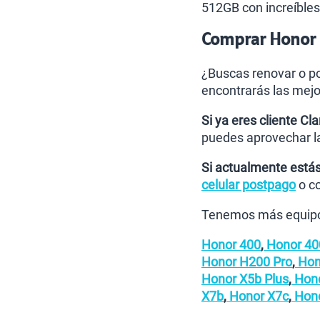
512GB con increíbles 
Comprar Honor M
¿Buscas renovar o po
encontrarás las mejo
Si ya eres cliente Cla
puedes aprovechar 
Si actualmente estás
celular postpago
o c
Tenemos más equipo
Honor 400
,
Honor 400
Honor H200 Pro
,
Hono
Honor X5b Plus
,
Hono
X7b
,
Honor X7c
,
Hono