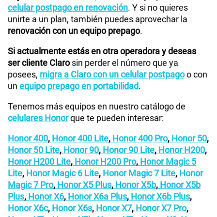
celular postpago en renovación
. Y si no quieres
unirte a un plan, también puedes aprovechar la
renovación con un equipo prepago
.
Si actualmente estás en otra operadora y deseas
ser cliente Claro
sin perder el número que ya
posees,
migra a Claro con un celular postpago
o con
un
equipo prepago en portabilidad
.
Tenemos más equipos en nuestro catálogo de
celulares Honor
que te pueden interesar:
Honor 400
,
Honor 400 Lite
,
Honor 400 Pro
,
Honor 50
,
Honor 50 Lite
,
Honor 90
,
Honor 90 Lite
,
Honor H200
,
Honor H200 Lite
,
Honor H200 Pro
,
Honor Magic 5
Lite
,
Honor Magic 6 Lite
,
Honor Magic 7 Lite
,
Honor
Magic 7 Pro
,
Honor X5 Plus
,
Honor X5b
,
Honor X5b
Plus
,
Honor X6
,
Honor X6a Plus
,
Honor X6b Plus
,
Honor X6c
,
Honor X6s
,
Honor X7
,
Honor X7 Pro
,