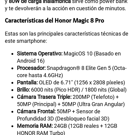
y
80W de carga inalámbrica
sirve como power bank
y te devolverán a la acción en cuestión de minutos.
Características del Honor Magic 8 Pro
Estas son las principales características técnicas de
este smartphone:
Sistema Operativo:
MagicOS 10 (Basado en
Android 16)
Procesador:
Snapdragon® 8 Elite Gen 5 (Octa-
core hasta 4.6GHz)
Pantalla:
OLED de 6.71" (1256 x 2808 píxeles)
Brillo:
6000 nits (Pico HDR) / 1800 nits (Global)
Cámara Trasera Triple:
200MP (Telefoto) +
50MP (Principal) + 50MP (Ultra Gran Angular)
Cámara Frontal:
50MP + Sensor de
Profundidad 3D (Desbloqueo facial 3D)
Memoria RAM:
24GB (12GB reales + 12GB
HONOR RAM Turbo)