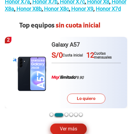
Honor X7a
,
Honor X7b
,
Honor X7c
,
Honor X8
,
Honor
X8a
,
Honor X8b
,
Honor X8c
,
Honor X9
,
Honor X7d
Top equipos
sin cuota inicial
3
Redmi Note 15 pro plus
S/0
12
Cuotas
Cuota inicial
mensuales
79.90
Lo quiero
…
Ver más