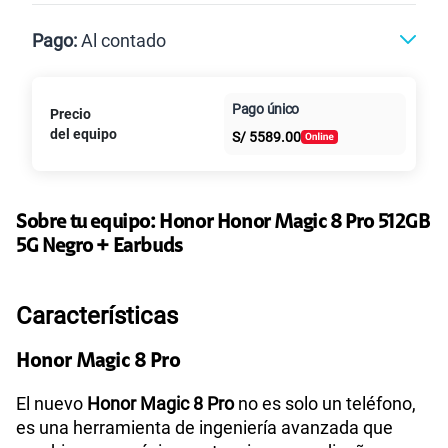
Max
Max Ilimitado
Pago:
Al contado
Paga en
Pago único
Precio
25GB
en alta velocidad
Al contado
Cuotas Claro
cuotas sin
S/
29.90
del equipo
Paga solo
S/
5589.00
intereses
45GB
en alta velocidad
S/
49.90
Paga solo
Sobre tu equipo:
Honor
Honor Magic 8 Pro 512GB
5G Negro + Earbuds
Ver más planes
Características
Honor Magic 8 Pro
El nuevo
Honor Magic 8 Pro
no es solo un teléfono,
es una herramienta de ingeniería avanzada que