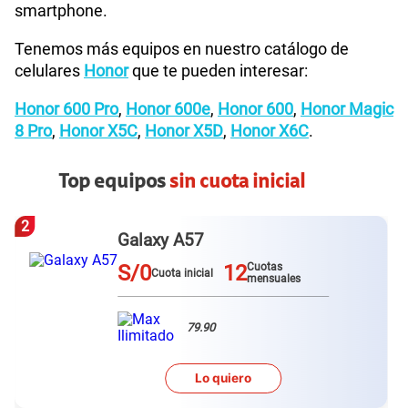
smartphone.
Tenemos más equipos en nuestro catálogo de
celulares
Honor
que te pueden interesar:
Honor 600 Pro
,
Honor 600e
,
Honor 600
,
Honor Magic
8 Pro
,
Honor X5C
,
Honor X5D
,
Honor X6C
.
Top equipos
sin cuota inicial
3
Redmi Note 15 pro plus
S/0
12
Cuotas
Cuota inicial
mensuales
79.90
Lo quiero