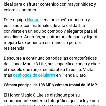
ideal para disfrutar contenido con mayor nitidez y
Tamaño de Pantalla
6.79
175GB
en alta velocidad
colores vibrantes.
S/
159.90
Este equipo
Honor
, tiene un diseño moderno y
WiFI
Si
Paga solo
estilizado, con materiales de alta calidad, lo
convierte en un equipo cómodo y elegante para el
uso diario. Además, su estructura delgada y ligera
185GB
en alta velocidad
S/
189.90
Peso
193 g
mejora la experiencia en mano sin perder
resistencia.
Paga solo
Descubre a continuación todas las características
Bluetooth
Si
del Honor Magic 8 Lite, sus especificaciones y elige
el modelo que mejor se adapte a tu estilo. Visita
200GB
en alta velocidad
S/
289.90
más
catálogos de celulares
en Tienda Claro.
Cámara de fotos Principal
108M+5M
Cámara principal de 108 MP y cámara frontal de 16 MP
Paga solo
El Honor Magic 8 Lite se distingue por su
Cámara de fotos Frontal
16M
impresionante sistema fotográfico que incluye una
Ver menos planes