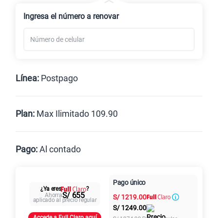
Renovación
Celular liberado
Ingresa el número a renovar
Línea:
Postpago
Postpago
Prepago
Plan:
Max Ilimitado 109.90
Max
Max Ilimitado
Pago:
Al contado
Paga en
125GB
en alta velocidad
Pago único
Al contado
Cuotas Claro
cuotas sin
¿Ya eres
?
S/
79.90
S/ 655
Ahorra
S/
1219.00
intereses
aplicado al precio regular
S/
1249.00
Accede a Full Claro aquí