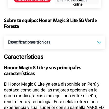
S/
1874.00
Precio regular
Paga solo
155 GB
en alta velocidad
S/
95.90
Sobre tu equipo:
Honor
Magic 8 Lite 5G Verde
Foresta
Paga solo
Especificaciones técnicas
110GB
en alta velocidad
S/
69.90
Características
Tecnología de Pantalla
AMOLED
Paga solo
Honor Magic 8 Lite y sus principales
características
Sistema operativo
Android 15
160GB
en alta velocidad
El Honor Magic 8 Lite ya está disponible en Perú y
S/
109.90
destaca como una de las mejores opciones en la
gama media gracias a su equilibrio entre diseño,
Procesador
Qualcomm Snapdragon 6 Gen 4
Paga solo
rendimiento y tecnología. Este celular ofrece una
experiencia visual superior con su pantalla AMOLED,