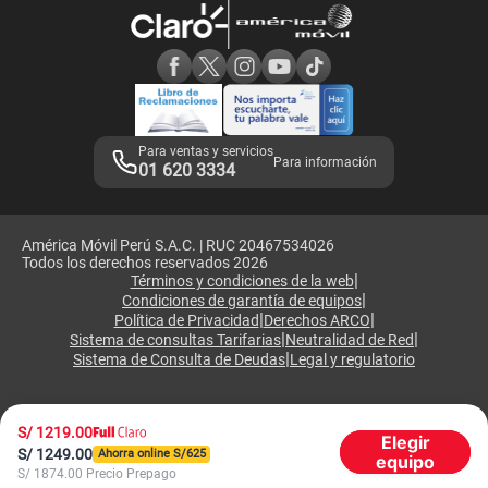
Consulta de reclamos
Consulta de IMEI
Adquirientes iPhone 6, 6S y SE
Hablando Claro
Mensaje de Seguridad
Samsung S25 Ultra
Consideraciones
Términos y Condiciones de Tienda Claro
Libro de Reclamaciones
Legales de marketplace
Para ventas y servicios
Para información
01 620 3334
América Móvil Perú S.A.C. | RUC 20467534026
Todos los derechos reservados 2026
|
Términos y condiciones de la web
|
Condiciones de garantía de equipos
|
|
Política de Privacidad
Derechos ARCO
|
|
Sistema de consultas Tarifarias
Neutralidad de Red
|
Sistema de Consulta de Deudas
Legal y regulatorio
S/
1219.00
Elegir
S/
1249.00
Ahorra online S/
625
equipo
S/
1874.00
Precio Prepago