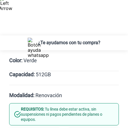
¿Te ayudamos con tu compra?
Color:
Verde
Capacidad:
512GB
Negro
Verde
512GB
Modalidad:
Renovación
REQUISITOS:
Tu línea debe estar activa, sin
Línea Nueva
Portabilidad
suspensiones ni pagos pendientes de planes o
equipos.