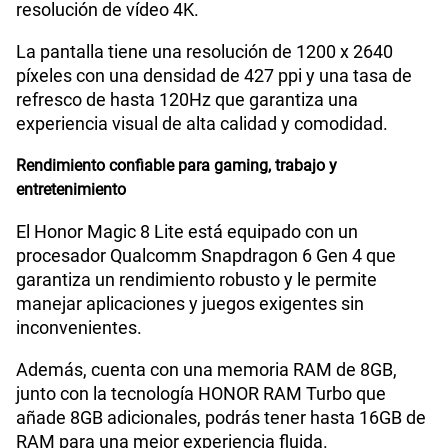
resolución de vídeo 4K.
La pantalla tiene una resolución de 1200 x 2640
Lector de Huella
Si
píxeles con una densidad de 427 ppi y una tasa de
refresco de hasta 120Hz que garantiza una
experiencia visual de alta calidad y comodidad.
Dimensión
161.9mm x 76.1mm x 7.76mm
Rendimiento confiable para gaming, trabajo y
entretenimiento
VoLTE
Si
El Honor Magic 8 Lite está equipado con un
procesador Qualcomm Snapdragon 6 Gen 4 que
garantiza un rendimiento robusto y le permite
VoWiFi
Si
manejar aplicaciones y juegos exigentes sin
inconvenientes.
Compatibilidad con eSIM
No
Además, cuenta con una memoria RAM de 8GB,
junto con la tecnología HONOR RAM Turbo que
añade 8GB adicionales, podrás tener hasta 16GB de
RAM para una mejor experiencia fluida.