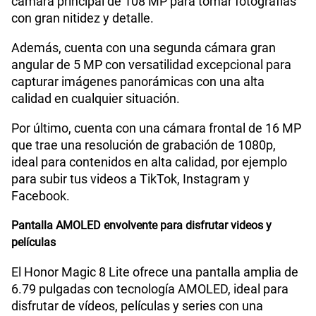
cámara principal de 108 MP para tomar fotografías
con gran nitidez y detalle.
Radio FM
No
Además, cuenta con una segunda cámara gran
angular de 5 MP con versatilidad excepcional para
capturar imágenes panorámicas con una alta
Capacidad Memoria Externa
No
calidad en cualquier situación.
Por último, cuenta con una cámara frontal de 16 MP
Capacidad Memoria Interna
512 GB
que trae una resolución de grabación de 1080p,
ideal para contenidos en alta calidad, por ejemplo
para subir tus videos a TikTok, Instagram y
Capacidad Memoria RAM
8GB + HONOR RAM Turbo 8GB
Facebook.
Pantalla AMOLED envolvente para disfrutar videos y
películas
GPS
Si
El Honor Magic 8 Lite ofrece una pantalla amplia de
6.79 pulgadas con tecnología AMOLED, ideal para
Reconocimiento Facial
Si
disfrutar de vídeos, películas y series con una