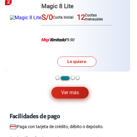
3
Galaxy A57
S/0
12
Cuotas
Cuota inicial
mensuales
79.90
Lo quiero
Ver más
Facilidades de pago
Paga con tarjeta de crédito, débito o depósito.