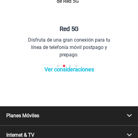
Red 5G
Disfruta de una gran conexión para tu
línea de telefonía móvil postpago y
prepago.
Ver consideraciones
Planes Móviles
Portabilidad
Línea Nueva
Internet & TV
Línea Adicional