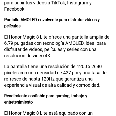
para subir tus videos a TikTok, Instagram y
Capacidad Memoria RAM
8GB + HONOR RAM Turbo 8GB
Facebook.
Pantalla AMOLED envolvente para disfrutar videos y
películas
GPS
Si
El Honor Magic 8 Lite ofrece una pantalla amplia de
6.79 pulgadas con tecnología AMOLED, ideal para
Reconocimiento Facial
Si
disfrutar de vídeos, películas y series con una
resolución de vídeo 4K.
La pantalla tiene una resolución de 1200 x 2640
Lector de Huella
Si
píxeles con una densidad de 427 ppi y una tasa de
refresco de hasta 120Hz que garantiza una
experiencia visual de alta calidad y comodidad.
Dimensión
161.9mm x 76.1mm x 7.76mm
Rendimiento confiable para gaming, trabajo y
entretenimiento
VoLTE
Si
El Honor Magic 8 Lite está equipado con un