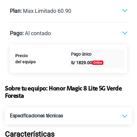
Renovación
Celular liberado
Postpago
Prepago
Plan:
Max Limitado 60.90
Max
Max Ilimitado
Pago:
Al contado
Paga en
Pago único
Precio
25GB
en alta velocidad
Al contado
Cuotas Claro
cuotas sin
S/
29.90
del equipo
Paga solo
S/
1829.00
intereses
45GB
en alta velocidad
S/
49.90
Paga solo
Sobre tu equipo:
Honor
Magic 8 Lite 5G Verde
Foresta
30GB
en alta velocidad
S/
39.90
Paga solo
Especificaciones técnicas
60GB
en alta velocidad
Características
S/
56.90
Paga solo
Tecnología de Pantalla
AMOLED