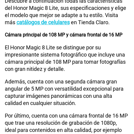
Descubre a continuación todas las características
Bluetooth
Si
del Honor Magic 8 Lite, sus especificaciones y elige
el modelo que mejor se adapte a tu estilo. Visita
más
catálogos de celulares
en Tienda Claro.
Cámara de fotos Principal
108M+5M
Cámara principal de 108 MP y cámara frontal de 16 MP
El Honor Magic 8 Lite se distingue por su
Cámara de fotos Frontal
16M
impresionante sistema fotográfico que incluye una
cámara principal de 108 MP para tomar fotografías
con gran nitidez y detalle.
Radio FM
No
Además, cuenta con una segunda cámara gran
angular de 5 MP con versatilidad excepcional para
capturar imágenes panorámicas con una alta
Capacidad Memoria Externa
No
calidad en cualquier situación.
Por último, cuenta con una cámara frontal de 16 MP
Capacidad Memoria Interna
512 GB
que trae una resolución de grabación de 1080p,
ideal para contenidos en alta calidad, por ejemplo