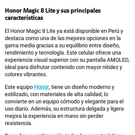
Honor Magic 8 Lite y sus principales
75 GB
en alta velocidad
características
S/
60.90
Paga solo
Sistema operativo
Android 15
El Honor Magic 8 Lite ya está disponible en Perú y
Ver menos planes
destaca como una de las mejores opciones en la
gama media gracias a su equilibrio entre diseño,
Procesador
Qualcomm Snapdragon 6 Gen 4
rendimiento y tecnología. Este celular ofrece una
experiencia visual superior con su pantalla AMOLED,
ideal para disfrutar contenido con mayor nitidez y
Tamaño de Pantalla
6.79
colores vibrantes.
Este equipo
Honor
, tiene un diseño moderno y
WiFI
Si
estilizado, con materiales de alta calidad, lo
convierte en un equipo cómodo y elegante para el
uso diario. Además, su estructura delgada y ligera
Peso
193 g
mejora la experiencia en mano sin perder
resistencia.