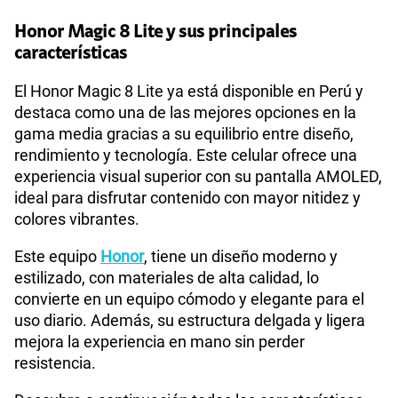
Paga solo
Honor Magic 8 Lite y sus principales
características
75 GB
en alta velocidad
Sistema operativo
Android 15
S/
60.90
Paga solo
El Honor Magic 8 Lite ya está disponible en Perú y
destaca como una de las mejores opciones en la
Ver menos planes
gama media gracias a su equilibrio entre diseño,
Procesador
Qualcomm Snapdragon 6 Gen 4
rendimiento y tecnología. Este celular ofrece una
experiencia visual superior con su pantalla AMOLED,
ideal para disfrutar contenido con mayor nitidez y
Tamaño de Pantalla
6.79
colores vibrantes.
Este equipo
Honor
, tiene un diseño moderno y
WiFI
Si
estilizado, con materiales de alta calidad, lo
convierte en un equipo cómodo y elegante para el
uso diario. Además, su estructura delgada y ligera
Peso
193 g
mejora la experiencia en mano sin perder
resistencia.