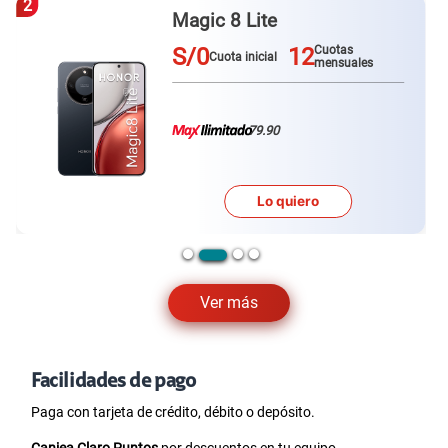
3
Galaxy A57
S/0
12
Cuotas
Cuota inicial
mensuales
79.90
Lo quiero
Ver más
Facilidades de pago
Paga con tarjeta de crédito, débito o depósito.
Canjea Claro Puntos
por descuentos en tu equipo.