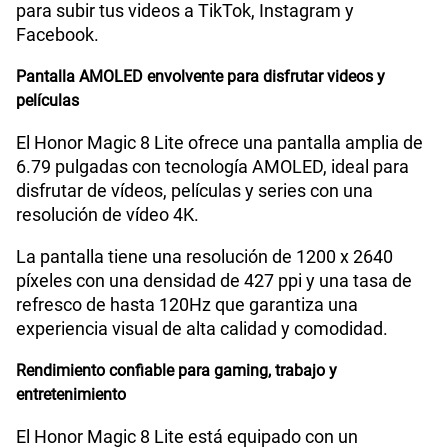
para subir tus videos a TikTok, Instagram y
Capacidad Memoria RAM
8GB + HONOR RAM Turbo 8GB
Facebook.
Pantalla AMOLED envolvente para disfrutar videos y
películas
GPS
Si
El Honor Magic 8 Lite ofrece una pantalla amplia de
6.79 pulgadas con tecnología AMOLED, ideal para
Reconocimiento Facial
Si
disfrutar de vídeos, películas y series con una
resolución de vídeo 4K.
La pantalla tiene una resolución de 1200 x 2640
Lector de Huella
Si
píxeles con una densidad de 427 ppi y una tasa de
refresco de hasta 120Hz que garantiza una
experiencia visual de alta calidad y comodidad.
Dimensión
161.9mm x 76.1mm x 7.76mm
Rendimiento confiable para gaming, trabajo y
entretenimiento
VoLTE
Si
El Honor Magic 8 Lite está equipado con un