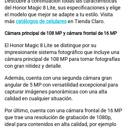
Descubre a continuación todas las características
Bluetooth
Si
del Honor Magic 8 Lite, sus especificaciones y elige
el modelo que mejor se adapte a tu estilo. Visita
más
catálogos de celulares
en Tienda Claro.
Cámara de fotos Principal
108M+5M
Cámara principal de 108 MP y cámara frontal de 16 MP
El Honor Magic 8 Lite se distingue por su
Cámara de fotos Frontal
16M
impresionante sistema fotográfico que incluye una
cámara principal de 108 MP para tomar fotografías
con gran nitidez y detalle.
Radio FM
No
Además, cuenta con una segunda cámara gran
angular de 5 MP con versatilidad excepcional para
capturar imágenes panorámicas con una alta
Capacidad Memoria Externa
No
calidad en cualquier situación.
Por último, cuenta con una cámara frontal de 16 MP
Capacidad Memoria Interna
512 GB
que trae una resolución de grabación de 1080p,
ideal para contenidos en alta calidad, por ejemplo