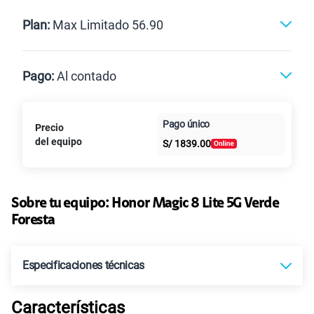
Renovación
Celular liberado
Postpago
Prepago
Plan:
Max Limitado 56.90
Max
Max Ilimitado
Pago:
Al contado
Paga en
Pago único
Precio
25GB
en alta velocidad
Al contado
Cuotas Claro
cuotas sin
S/
29.90
del equipo
S/
1839.00
Paga solo
intereses
45GB
en alta velocidad
S/
49.90
Sobre tu equipo:
Paga solo
Honor
Magic 8 Lite 5G Verde
Foresta
30GB
en alta velocidad
S/
39.90
Paga solo
Especificaciones técnicas
60GB
en alta velocidad
Características
S/
56.90
Tecnología de Pantalla
AMOLED