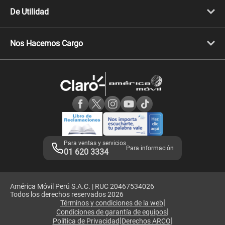
Cyber WOW
Celulares iPhone
De Utilidad
Celulares Samsung
Celulares Xiaomi
Libera tu equipo móvil
Celulares Honor
Llamada por llamada
Celulares Motorola
Nos Hacemos Cargo
Comprobantes electrónicos
Velocidad de internet
Devoluciones por interrupciones
Consultas en línea
Atención de reclamos
Samsung A57
Consulta de reclamos
Consulta de IMEI
Adquirientes iPhone 6, 6S y SE
Hablando Claro
Mensaje de Seguridad
Samsung S25 Ultra
Consideraciones
Términos y Condiciones de Tienda Claro
Libro de Reclamaciones
Legales de marketplace
Para ventas y servicios
Para información
01 620 3334
América Móvil Perú S.A.C. | RUC 20467534026
Todos los derechos reservados 2026
|
Términos y condiciones de la web
|
Condiciones de garantía de equipos
|
|
Política de Privacidad
Derechos ARCO