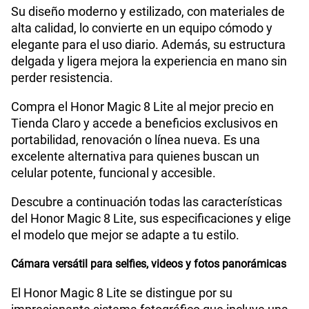
Su diseño moderno y estilizado, con materiales de
WiFI
Si
alta calidad, lo convierte en un equipo cómodo y
elegante para el uso diario. Además, su estructura
delgada y ligera mejora la experiencia en mano sin
Peso
193 g
perder resistencia.
Compra el Honor Magic 8 Lite al mejor precio en
Tienda Claro y accede a beneficios exclusivos en
Bluetooth
Si
portabilidad, renovación o línea nueva. Es una
excelente alternativa para quienes buscan un
celular potente, funcional y accesible.
Cámara de fotos Principal
108M+5M
Descubre a continuación todas las características
del Honor Magic 8 Lite, sus especificaciones y elige
el modelo que mejor se adapte a tu estilo.
Cámara de fotos Frontal
16M
Cámara versátil para selfies, videos y fotos panorámicas
Radio FM
No
El Honor Magic 8 Lite se distingue por su