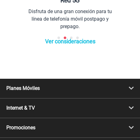
Red 5G
Disfruta de una gran conexión para tu
línea de telefonía móvil postpago y
prepago.
Ver consideraciones
Planes Móviles
Portabilidad
Línea Nueva
Internet & TV
Línea Adicional
Planes ilimitados
Internet Fibra Óptica
Prepago Chévere
Internet + TV
Migración
Promociones
Mejora tu plan
Conviértete en Full Claro