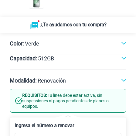
¿Te ayudamos con tu compra?
Color:
Verde
Capacidad:
512GB
Dorado
Verde
512GB
Modalidad:
Renovación
REQUISITOS:
Tu línea debe estar activa, sin
Línea Nueva
Portabilidad
suspensiones ni pagos pendientes de planes o
equipos.
Renovación
Celular liberado
Ingresa el número a renovar