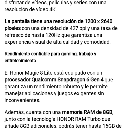
disfrutar de vídeos, películas y series con una
resolución de vídeo 4K.
Dimensión
161.9mm x 76.1mm x 7.76mm
La pantalla tiene una resolución de 1200 x 2640
píxeles
con una densidad de 427 ppi y una tasa de
refresco de hasta 120Hz que garantiza una
VoLTE
Si
experiencia visual de alta calidad y comodidad.
Rendimiento confiable para gaming, trabajo y
entretenimiento
VoWiFi
Si
El Honor Magic 8 Lite está equipado con un
procesador Qualcomm Snapdragon 6 Gen 4
que
Compatibilidad con eSIM
No
garantiza un rendimiento robusto y le permite
manejar aplicaciones y juegos exigentes sin
inconvenientes.
Además, cuenta con una
memoria RAM de 8GB
,
junto con la tecnología HONOR RAM Turbo que
añade 8GB adicionales, podrás tener hasta 16GB de