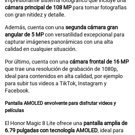
impresionante sistema fotográfico que incluye una
cámara principal de 108 MP
para tomar fotografías
con gran nitidez y detalle.
Capacidad Memoria Externa
No
Además, cuenta con una
segunda cámara gran
angular de 5 MP
con versatilidad excepcional para
Capacidad Memoria Interna
512 GB
capturar imágenes panorámicas con una alta
calidad en cualquier situación.
Capacidad Memoria RAM
8GB + HONOR RAM Turbo 8GB
Por último, cuenta con una
cámara frontal de 16 MP
que trae una resolución de grabación de 1080p,
ideal para contenidos en alta calidad, por ejemplo
para subir tus videos a TikTok, Instagram y
GPS
Si
Facebook.
Pantalla AMOLED envolvente para disfrutar videos y
Reconocimiento Facial
Si
películas
El Honor Magic 8 Lite ofrece una
pantalla amplia de
6.79 pulgadas con tecnología AMOLED
, ideal para
Lector de Huella
Si