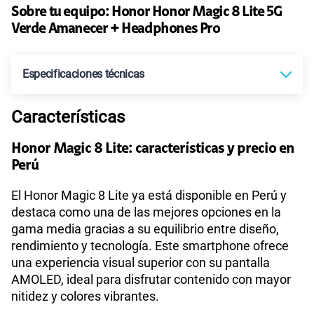
Sobre tu equipo:
Honor
Honor Magic 8 Lite 5G
30GB
en alta velocidad
Verde Amanecer + Headphones Pro
S/
39.90
Paga solo
Especificaciones técnicas
60GB
en alta velocidad
S/
56.90
Paga solo
Características
Tecnología de Pantalla
AMOLED
75 GB
en alta velocidad
S/
60.90
Honor Magic 8 Lite: características y precio en
Paga solo
Perú
Sistema operativo
Android 15
Ver menos planes
El Honor Magic 8 Lite ya está disponible en Perú y
destaca como una de las mejores opciones en la
gama media gracias a su equilibrio entre diseño,
Procesador
Qualcomm Snapdragon 6 Gen 4
rendimiento y tecnología. Este smartphone ofrece
una experiencia visual superior con su pantalla
AMOLED, ideal para disfrutar contenido con mayor
Tamaño de Pantalla
6.79
nitidez y colores vibrantes.