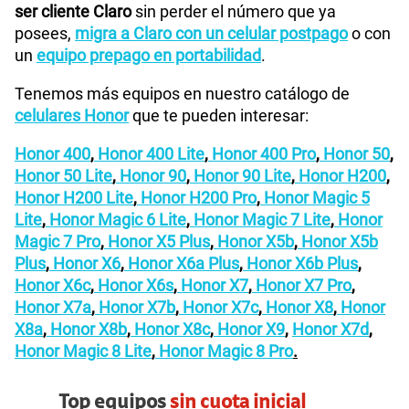
ser cliente Claro
sin perder el número que ya
posees,
migra a Claro con un celular postpago
o con
un
equipo prepago en portabilidad
.
Tenemos más equipos en nuestro catálogo de
celulares Honor
que te pueden interesar:
Honor 400
,
Honor 400 Lite
,
Honor 400 Pro
,
Honor 50
,
Honor 50 Lite
,
Honor 90
,
Honor 90 Lite
,
Honor H200
,
Honor H200 Lite
,
Honor H200 Pro
,
Honor Magic 5
Lite
,
Honor Magic 6 Lite
,
Honor Magic 7 Lite
,
Honor
Magic 7 Pro
,
Honor X5 Plus
,
Honor X5b
,
Honor X5b
Plus
,
Honor X6
,
Honor X6a Plus
,
Honor X6b Plus
,
Honor X6c
,
Honor X6s
,
Honor X7
,
Honor X7 Pro
,
Honor X7a
,
Honor X7b
,
Honor X7c
,
Honor X8
,
Honor
X8a
,
Honor X8b
,
Honor X8c
,
Honor X9
,
Honor X7d
,
Honor Magic 8 Lite
,
Honor Magic 8 Pro
.
Top equipos
sin cuota inicial