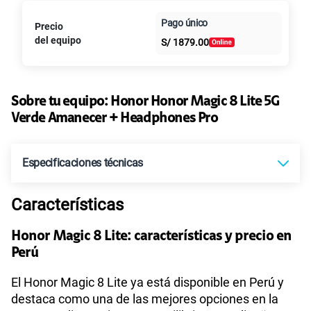
Paga en
Pago único
125GB
en alta velocidad
Precio
Al contado
Cuotas Claro
cuotas sin
S/
39.95
S/
79.90
del equipo
S/
1879.00
intereses
Paga solo
50% dto. x 6 meses
135GB
en alta velocidad
S/
47.95
Sobre tu equipo:
Honor
Honor Magic 8 Lite 5G
S/
95.90
Paga solo
50% dto. x 12 meses
Verde Amanecer + Headphones Pro
Ver más planes
Especificaciones técnicas
Características
Tecnología de Pantalla
AMOLED
Honor Magic 8 Lite: características y precio en
Perú
Sistema operativo
Android 15
El Honor Magic 8 Lite ya está disponible en Perú y
destaca como una de las mejores opciones en la