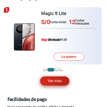
3
Galaxy A57
S/0
12
Cuotas
Cuota inicial
mensuales
79.90
Lo quiero
Ver más
Facilidades de pago
Paga con tarjeta de crédito, débito o depósito.