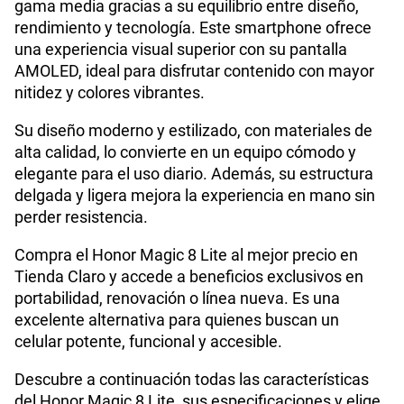
gama media gracias a su equilibrio entre diseño,
Procesador
Qualcomm Snapdragon 6 Gen 4
rendimiento y tecnología. Este smartphone ofrece
una experiencia visual superior con su pantalla
AMOLED, ideal para disfrutar contenido con mayor
Tamaño de Pantalla
6.79
nitidez y colores vibrantes.
Su diseño moderno y estilizado, con materiales de
WiFI
Si
alta calidad, lo convierte en un equipo cómodo y
elegante para el uso diario. Además, su estructura
delgada y ligera mejora la experiencia en mano sin
Peso
193 g
perder resistencia.
Compra el Honor Magic 8 Lite al mejor precio en
Tienda Claro y accede a beneficios exclusivos en
Bluetooth
Si
portabilidad, renovación o línea nueva. Es una
excelente alternativa para quienes buscan un
celular potente, funcional y accesible.
Cámara de fotos Principal
108M+5M
Descubre a continuación todas las características
del Honor Magic 8 Lite, sus especificaciones y elige