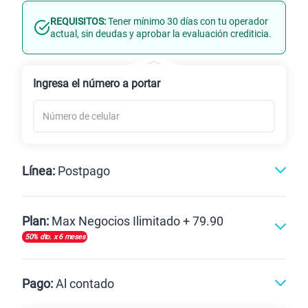
REQUISITOS:
Tener mínimo 30 días con tu operador
Línea Nueva
Portabilidad
actual, sin deudas y aprobar la evaluación crediticia.
Renovación
Ingresa el número a portar
Línea:
Postpago
Postpago
Plan:
Max Negocios Ilimitado + 79.90
50% dto. x 6 meses
Max
Max Ilimitado
Pago:
Al contado