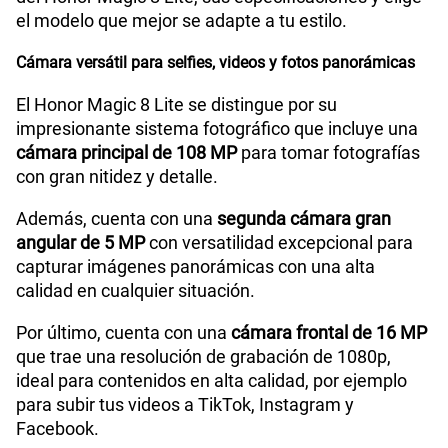
el modelo que mejor se adapte a tu estilo.
Cámara de fotos Frontal
16M
Cámara versátil para selfies, videos y fotos panorámicas
Radio FM
No
El Honor Magic 8 Lite se distingue por su
impresionante sistema fotográfico que incluye una
cámara principal de 108 MP
para tomar fotografías
con gran nitidez y detalle.
Capacidad Memoria Externa
No
Además, cuenta con una
segunda cámara gran
angular de 5 MP
con versatilidad excepcional para
Capacidad Memoria Interna
512 GB
capturar imágenes panorámicas con una alta
calidad en cualquier situación.
Capacidad Memoria RAM
8GB + HONOR RAM Turbo 8GB
Por último, cuenta con una
cámara frontal de 16 MP
que trae una resolución de grabación de 1080p,
ideal para contenidos en alta calidad, por ejemplo
para subir tus videos a TikTok, Instagram y
GPS
Si
Facebook.