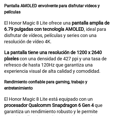
Pantalla AMOLED envolvente para disfrutar videos y
Reconocimiento Facial
Si
películas
El Honor Magic 8 Lite ofrece una
pantalla amplia de
6.79 pulgadas con tecnología AMOLED
, ideal para
Lector de Huella
Si
disfrutar de vídeos, películas y series con una
resolución de vídeo 4K.
Dimensión
161.9mm x 76.1mm x 7.76mm
La pantalla tiene una resolución de 1200 x 2640
píxeles
con una densidad de 427 ppi y una tasa de
refresco de hasta 120Hz que garantiza una
VoLTE
Si
experiencia visual de alta calidad y comodidad.
Rendimiento confiable para gaming, trabajo y
entretenimiento
VoWiFi
Si
El Honor Magic 8 Lite está equipado con un
procesador Qualcomm Snapdragon 6 Gen 4
que
Compatibilidad con eSIM
No
garantiza un rendimiento robusto y le permite