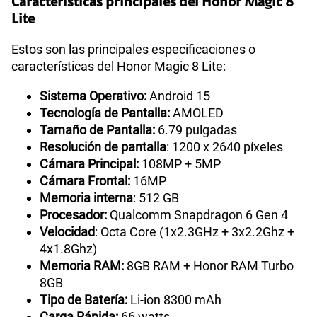
Características principales del Honor Magic 8
Lite
Estos son las principales especificaciones o
características del Honor Magic 8 Lite:
Sistema Operativo:
Android 15
Tecnología de Pantalla:
AMOLED
Tamaño de Pantalla:
6.79 pulgadas
Resolución de pantalla
: 1200 x 2640 píxeles
Cámara Principal:
108MP + 5MP
Cámara Frontal:
16MP
Memoria interna
: 512 GB
Procesador:
Qualcomm Snapdragon 6 Gen 4
Velocidad
: Octa Core (1x2.3GHz + 3x2.2Ghz +
4x1.8Ghz)
Memoria RAM:
8GB RAM + Honor RAM Turbo
8GB
Tipo de Batería:
Li-ion 8300 mAh
Carga Rápida:
66 watts