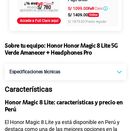
Al contado
Cuotas Claro
cuotas sin
¿Ya eres
?
S/
79.90
Paga solo
S/ 780
Ahorra
S/
1099.00
intereses
aplicado al precio regular
S/
1409.00
Accede a Full Claro aquí
S/
1879.00
Precio regular
155 GB
en alta velocidad
S/
95.90
Paga solo
Sobre tu equipo:
Honor
Honor Magic 8 Lite 5G
110GB
en alta velocidad
S/
69.90
Verde Amanecer + Headphones Pro
Paga solo
160GB
en alta velocidad
Especificaciones técnicas
S/
109.90
Paga solo
Características
Tecnología de Pantalla
AMOLED
175GB
en alta velocidad
S/
159.90
Paga solo
Honor Magic 8 Lite: características y precio en
Perú
Sistema operativo
Android 15
185GB
en alta velocidad
El Honor Magic 8 Lite ya está disponible en Perú y
S/
189.90
Paga solo
destaca como una de las mejores opciones en la