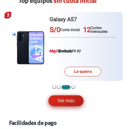
Top equipos
sin cuota inicial
4
Galaxy A57
S/0
12
Cuotas
Cuota inicial
mensuales
79.90
Lo quiero
Ver más
Facilidades de pago