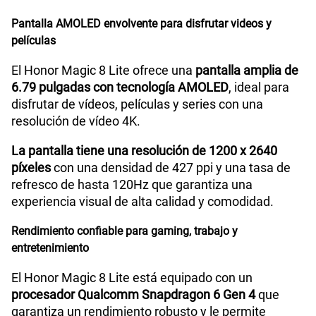
Pantalla AMOLED envolvente para disfrutar videos y
Reconocimiento Facial
Si
películas
El Honor Magic 8 Lite ofrece una
pantalla amplia de
6.79 pulgadas con tecnología AMOLED
, ideal para
Lector de Huella
Si
disfrutar de vídeos, películas y series con una
resolución de vídeo 4K.
Dimensión
161.9mm x 76.1mm x 7.76mm
La pantalla tiene una resolución de 1200 x 2640
píxeles
con una densidad de 427 ppi y una tasa de
refresco de hasta 120Hz que garantiza una
VoLTE
Si
experiencia visual de alta calidad y comodidad.
Rendimiento confiable para gaming, trabajo y
entretenimiento
VoWiFi
Si
El Honor Magic 8 Lite está equipado con un
procesador Qualcomm Snapdragon 6 Gen 4
que
Compatibilidad con eSIM
No
garantiza un rendimiento robusto y le permite