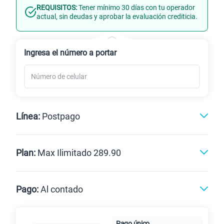
REQUISITOS:
Tener mínimo 30 días con tu operador
Línea Nueva
Portabilidad
actual, sin deudas y aprobar la evaluación crediticia.
Renovación
Celular liberado
Ingresa el número a portar
Línea:
Postpago
Postpago
Prepago
Plan:
Max Ilimitado 289.90
Max
Max Ilimitado
Pago:
Al contado
Paga en
125GB
en alta velocidad
Pago único