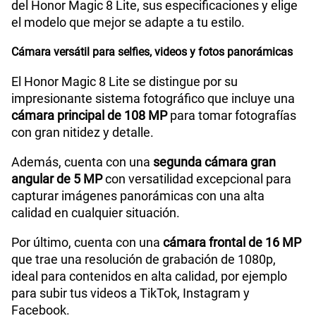
del Honor Magic 8 Lite, sus especificaciones y elige
el modelo que mejor se adapte a tu estilo.
Cámara de fotos Frontal
16M
Cámara versátil para selfies, videos y fotos panorámicas
Radio FM
No
El Honor Magic 8 Lite se distingue por su
impresionante sistema fotográfico que incluye una
cámara principal de 108 MP
para tomar fotografías
con gran nitidez y detalle.
Capacidad Memoria Externa
No
Además, cuenta con una
segunda cámara gran
angular de 5 MP
con versatilidad excepcional para
Capacidad Memoria Interna
512 GB
capturar imágenes panorámicas con una alta
calidad en cualquier situación.
Capacidad Memoria RAM
8GB + HONOR RAM Turbo 8GB
Por último, cuenta con una
cámara frontal de 16 MP
que trae una resolución de grabación de 1080p,
ideal para contenidos en alta calidad, por ejemplo
para subir tus videos a TikTok, Instagram y
GPS
Si
Facebook.