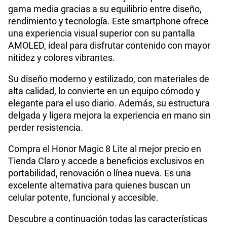
gama media gracias a su equilibrio entre diseño,
Procesador
Qualcomm Snapdragon 6 Gen 4
200GB
en alta velocidad
rendimiento y tecnología. Este smartphone ofrece
S/
289.90
Paga solo
una experiencia visual superior con su pantalla
AMOLED, ideal para disfrutar contenido con mayor
Tamaño de Pantalla
6.79
Ver menos planes
nitidez y colores vibrantes.
Su diseño moderno y estilizado, con materiales de
WiFI
Si
alta calidad, lo convierte en un equipo cómodo y
elegante para el uso diario. Además, su estructura
delgada y ligera mejora la experiencia en mano sin
Peso
193 g
perder resistencia.
Compra el Honor Magic 8 Lite al mejor precio en
Tienda Claro y accede a beneficios exclusivos en
Bluetooth
Si
portabilidad, renovación o línea nueva. Es una
excelente alternativa para quienes buscan un
celular potente, funcional y accesible.
Cámara de fotos Principal
108M+5M
Descubre a continuación todas las características