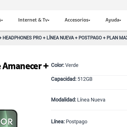
s
Internet & Tv
Accesorios
Ayuda
 HEADPHONES PRO + LÍNEA NUEVA + POSTPAGO + PLAN MAX 
Color:
Verde
e Amanecer +
Capacidad:
512GB
Dorado
Verde
512GB
Modalidad:
Línea Nueva
Línea Nueva
Portabilid
Línea:
Postpago