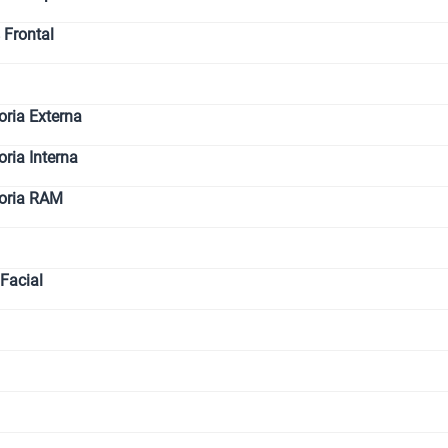
 Frontal
ria Externa
ia Interna
oria RAM
Facial