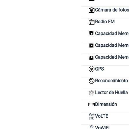
Cámara de fotos
Radio FM
Capacidad Memo
Capacidad Memor
Capacidad Mem
GPS
Reconocimiento 
Lector de Huella
Dimensión
VoLTE
VoWiFi