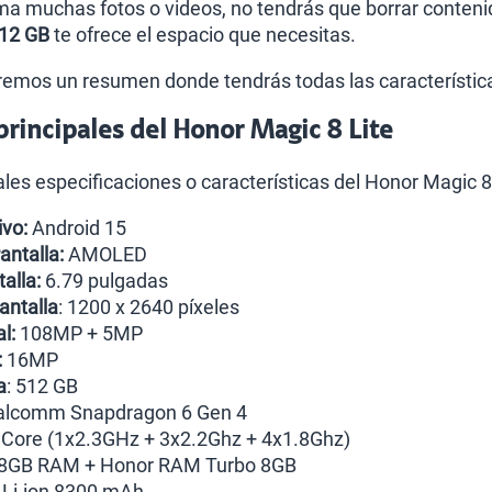
oma muchas fotos o videos, no tendrás que borrar conte
512 GB
te ofrece el espacio que necesitas.
remos un resumen donde tendrás todas las característic
 principales del Honor Magic 8 Lite
ales especificaciones o características del Honor Magic 8 
vo:
Android 15
antalla:
AMOLED
alla:
6.79 pulgadas
antalla
: 1200 x 2640 píxeles
l:
108MP + 5MP
:
16MP
a
: 512 GB
lcomm Snapdragon 6 Gen 4
a Core (1x2.3GHz + 3x2.2Ghz + 4x1.8Ghz)
8GB RAM + Honor RAM Turbo 8GB
Li-ion 8300 mAh