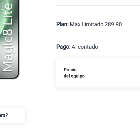
Celular liberado
Postpago
Prepago
Plan:
Max Ilimitado 289.90
Max
Pago:
Al contado
Al contado
C
Precio
Paga solo
del equipo
Paga solo
pra?
Paga solo