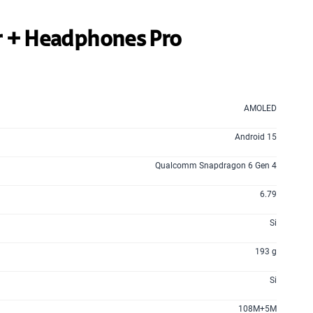
160GB
en alta velocidad
S/
109.90
r + Headphones Pro
175GB
en alta velocidad
S/
159.90
AMOLED
185GB
en alta velocidad
S/
189.90
Android 15
Qualcomm Snapdragon 6 Gen 4
200GB
en alta velocidad
S/
289.90
6.79
Si
menos planes
193 g
Si
108M+5M