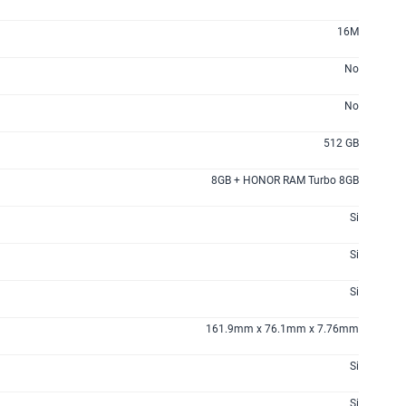
16M
No
No
512 GB
8GB + HONOR RAM Turbo 8GB
Si
Si
Si
161.9mm x 76.1mm x 7.76mm
Si
Si