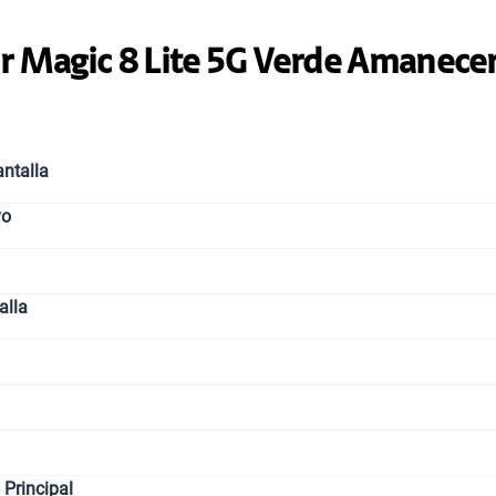
Paga solo
 Magic 8 Lite 5G Verde Amanece
Paga solo
ntalla
Paga solo
vo
Paga solo
alla
Ver 
Principal