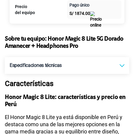
Paga en
Pago único
Precio
10GB
en alta velocidad
Al contado
Cuotas Claro
cuotas sin
S/
29.90
del equipo
S/
1874.00
intereses
Paga solo
Sobre tu equipo:
Honor
Magic 8 Lite 5G Dorado
Amanecer + Headphones Pro
45GB
en alta velocidad
S/
49.90
Especificaciones técnicas
Paga solo
Características
Tecnología de Pantalla
AMOLED
30GB
en alta velocidad
S/
39.90
Honor Magic 8 Lite: características y precio en
Perú
Sistema operativo
Android 15
Paga solo
El Honor Magic 8 Lite ya está disponible en Perú y
destaca como una de las mejores opciones en la
75 GB
en alta velocidad
gama media gracias a su equilibrio entre diseño,
Procesador
Qualcomm Snapdragon 6 Gen 4