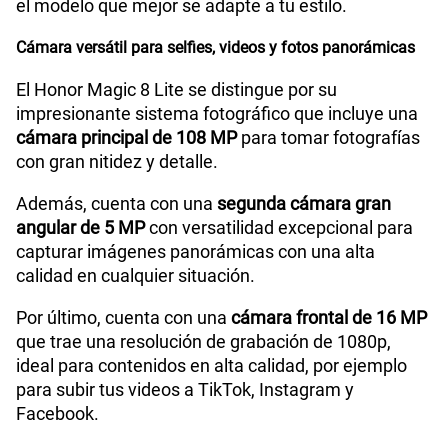
el modelo que mejor se adapte a tu estilo.
Cámara de fotos Frontal
16M
Cámara versátil para selfies, videos y fotos panorámicas
Radio FM
No
El Honor Magic 8 Lite se distingue por su
impresionante sistema fotográfico que incluye una
cámara principal de 108 MP
para tomar fotografías
con gran nitidez y detalle.
Capacidad Memoria Externa
No
Además, cuenta con una
segunda cámara gran
angular de 5 MP
con versatilidad excepcional para
Capacidad Memoria Interna
512 GB
capturar imágenes panorámicas con una alta
calidad en cualquier situación.
Capacidad Memoria RAM
8GB + HONOR RAM Turbo 8GB
Por último, cuenta con una
cámara frontal de 16 MP
que trae una resolución de grabación de 1080p,
ideal para contenidos en alta calidad, por ejemplo
para subir tus videos a TikTok, Instagram y
GPS
Si
Facebook.