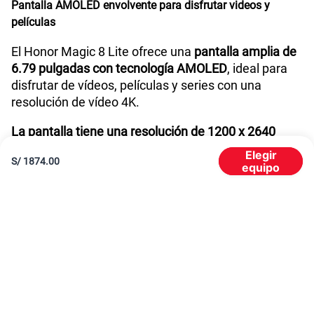
Pantalla AMOLED envolvente para disfrutar videos y
Reconocimiento Facial
Si
películas
El Honor Magic 8 Lite ofrece una
pantalla amplia de
6.79 pulgadas con tecnología AMOLED
, ideal para
Lector de Huella
Si
disfrutar de vídeos, películas y series con una
resolución de vídeo 4K.
Dimensión
161.9mm x 76.1mm x 7.76mm
La pantalla tiene una resolución de 1200 x 2640
píxeles
con una densidad de 427 ppi y una tasa de
Elegir
S/
1874.00
refresco de hasta 120Hz que garantiza una
equipo
VoLTE
Si
experiencia visual de alta calidad y comodidad.
Rendimiento confiable para gaming, trabajo y
entretenimiento
VoWiFi
Si
El Honor Magic 8 Lite está equipado con un
procesador Qualcomm Snapdragon 6 Gen 4
que
Compatibilidad con eSIM
No
garantiza un rendimiento robusto y le permite
manejar aplicaciones y juegos exigentes sin