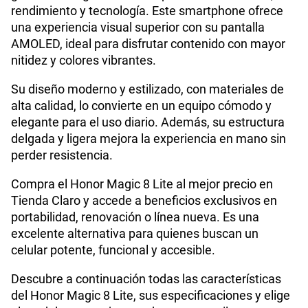
S/
55.90
rendimiento y tecnología. Este smartphone ofrece
una experiencia visual superior con su pantalla
AMOLED, ideal para disfrutar contenido con mayor
Paga solo
Tamaño de Pantalla
6.79
nitidez y colores vibrantes.
Ver menos planes
Su diseño moderno y estilizado, con materiales de
WiFI
Si
alta calidad, lo convierte en un equipo cómodo y
elegante para el uso diario. Además, su estructura
delgada y ligera mejora la experiencia en mano sin
Peso
193 g
perder resistencia.
Compra el Honor Magic 8 Lite al mejor precio en
Tienda Claro y accede a beneficios exclusivos en
Bluetooth
Si
portabilidad, renovación o línea nueva. Es una
excelente alternativa para quienes buscan un
celular potente, funcional y accesible.
Cámara de fotos Principal
108M+5M
Descubre a continuación todas las características
del Honor Magic 8 Lite, sus especificaciones y elige