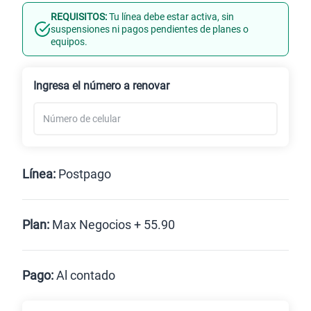
REQUISITOS:
Tu línea debe estar activa, sin
Línea Nueva
Portabilidad
suspensiones ni pagos pendientes de planes o
equipos.
Renovación
Ingresa el número a renovar
Línea:
Postpago
Postpago
Plan:
Max Negocios + 55.90
Max
Max Ilimitado
Pago:
Al contado