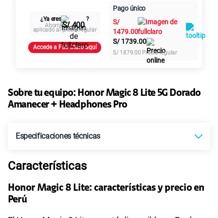
Paga en
Pago único
25GB
en alta velocidad
Al contado
Cuotas Claro
cuotas sin
¿Ya eres
?
S/
29.90
S/
intereses
S/ 400
Ahorra
aplicado al precio regular
1479.00
S/
1739.00
Accede a Full Claro aquí
Paga solo
S/
1879.00
Precio regular
45GB
en alta velocidad
S/
49.90
Sobre tu equipo:
Honor
Magic 8 Lite 5G Dorado
Amanecer + Headphones Pro
Paga solo
Especificaciones técnicas
30GB
en alta velocidad
S/
39.90
Características
Tecnología de Pantalla
AMOLED
Paga solo
Honor Magic 8 Lite: características y precio en
Perú
Sistema operativo
Android 15
60GB
en alta velocidad