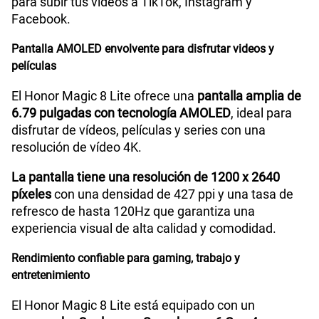
para subir tus videos a TikTok, Instagram y
GPS
Si
Facebook.
Pantalla AMOLED envolvente para disfrutar videos y
Reconocimiento Facial
Si
películas
El Honor Magic 8 Lite ofrece una
pantalla amplia de
6.79 pulgadas con tecnología AMOLED
, ideal para
Lector de Huella
Si
disfrutar de vídeos, películas y series con una
resolución de vídeo 4K.
Dimensión
161.9mm x 76.1mm x 7.76mm
La pantalla tiene una resolución de 1200 x 2640
píxeles
con una densidad de 427 ppi y una tasa de
refresco de hasta 120Hz que garantiza una
VoLTE
Si
experiencia visual de alta calidad y comodidad.
Rendimiento confiable para gaming, trabajo y
entretenimiento
VoWiFi
Si
El Honor Magic 8 Lite está equipado con un