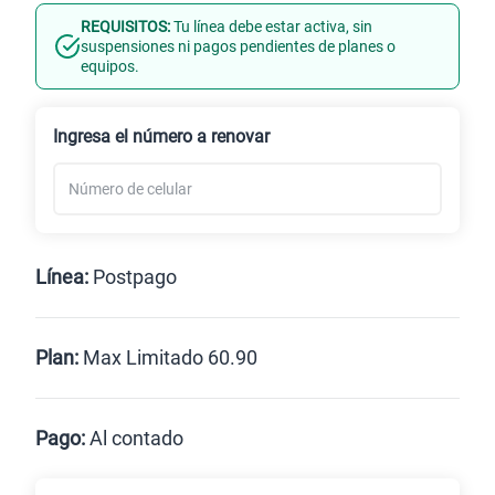
REQUISITOS:
Tu línea debe estar activa, sin
Línea Nueva
Portabilidad
suspensiones ni pagos pendientes de planes o
equipos.
Renovación
Celular liberado
Ingresa el número a renovar
Línea:
Postpago
Postpago
Prepago
Plan:
Max Limitado 60.90
Max
Max Ilimitado
Pago:
Al contado