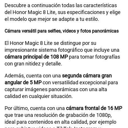
Descubre a continuación todas las características
del Honor Magic 8 Lite, sus especificaciones y elige
el modelo que mejor se adapte a tu estilo.
Cámara de fotos Frontal
16M
Cámara versátil para selfies, videos y fotos panorámicas
Radio FM
No
El Honor Magic 8 Lite se distingue por su
impresionante sistema fotográfico que incluye una
cámara principal de 108 MP
para tomar fotografías
con gran nitidez y detalle.
Capacidad Memoria Externa
No
Además, cuenta con una
segunda cámara gran
angular de 5 MP
con versatilidad excepcional para
Capacidad Memoria Interna
512 GB
capturar imágenes panorámicas con una alta
calidad en cualquier situación.
Capacidad Memoria RAM
8GB + HONOR RAM Turbo 8GB
Por último, cuenta con una
cámara frontal de 16 MP
que trae una resolución de grabación de 1080p,
ideal para contenidos en alta calidad, por ejemplo