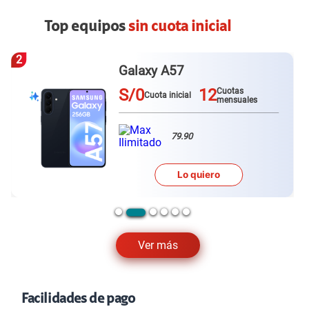
Top equipos
sin cuota inicial
3
Redmi Note 15 pro plus
S/0
12
Cuotas
Cuota inicial
mensuales
79.90
Lo quiero
…
Ver más
Facilidades de pago