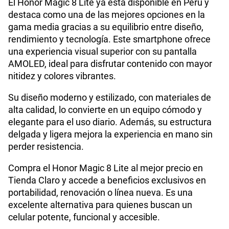
S/
56.90
El Honor Magic 8 Lite ya está disponible en Perú y
destaca como una de las mejores opciones en la
gama media gracias a su equilibrio entre diseño,
Procesador
Qualcomm Snapdragon 6 Gen 4
Paga solo
rendimiento y tecnología. Este smartphone ofrece
una experiencia visual superior con su pantalla
75 GB
en alta velocidad
AMOLED, ideal para disfrutar contenido con mayor
Tamaño de Pantalla
6.79
S/
60.90
nitidez y colores vibrantes.
Su diseño moderno y estilizado, con materiales de
Paga solo
WiFI
Si
alta calidad, lo convierte en un equipo cómodo y
elegante para el uso diario. Además, su estructura
Ver menos planes
delgada y ligera mejora la experiencia en mano sin
Peso
193 g
perder resistencia.
Compra el Honor Magic 8 Lite al mejor precio en
Tienda Claro y accede a beneficios exclusivos en
Bluetooth
Si
portabilidad, renovación o línea nueva. Es una
excelente alternativa para quienes buscan un
celular potente, funcional y accesible.
Cámara de fotos Principal
108M+5M