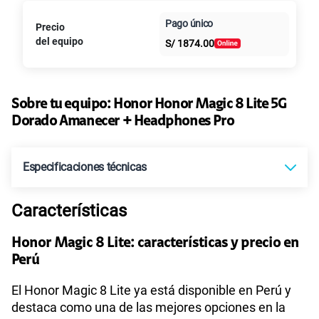
Paga en
Pago único
Precio
Al contado
Cuotas Claro
10GB
en alta velocidad
cuotas sin
S/
29.90
del equipo
S/
1874.00
intereses
Paga solo
Sobre tu equipo:
Honor
Honor Magic 8 Lite 5G
Dorado Amanecer + Headphones Pro
45GB
en alta velocidad
S/
49.90
Especificaciones técnicas
Paga solo
Características
Tecnología de Pantalla
AMOLED
Ver más planes
Honor Magic 8 Lite: características y precio en
Perú
Sistema operativo
Android 15
El Honor Magic 8 Lite ya está disponible en Perú y
destaca como una de las mejores opciones en la