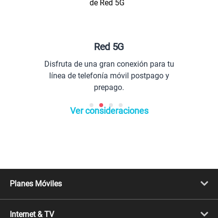
Red 5G
Planes
a de una gran conexión para tu
Comunícat
 de telefonía móvil postpago y
prepago.
Ver consideraciones
Planes Móviles
Portabilidad
Línea Nueva
Internet & TV