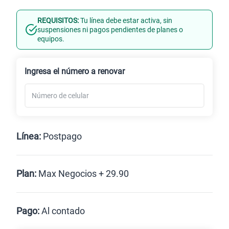
REQUISITOS:
Tu línea debe estar activa, sin
Línea Nueva
Portabilidad
suspensiones ni pagos pendientes de planes o
equipos.
Renovación
Ingresa el número a renovar
Línea:
Postpago
Postpago
Plan:
Max Negocios + 29.90
Max
Max Ilimitado
Pago:
Al contado