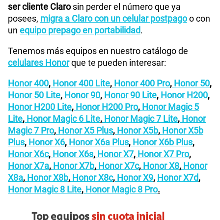
ser cliente Claro
sin perder el número que ya
posees,
migra a Claro con un celular postpago
o con
un
equipo prepago en portabilidad
.
Tenemos más equipos en nuestro catálogo de
celulares Honor
que te pueden interesar:
Honor 400
,
Honor 400 Lite
,
Honor 400 Pro
,
Honor 50
,
Honor 50 Lite
,
Honor 90
,
Honor 90 Lite
,
Honor H200
,
Honor H200 Lite
,
Honor H200 Pro
,
Honor Magic 5
Lite
,
Honor Magic 6 Lite
,
Honor Magic 7 Lite
,
Honor
Magic 7 Pro
,
Honor X5 Plus
,
Honor X5b
,
Honor X5b
Plus
,
Honor X6
,
Honor X6a Plus
,
Honor X6b Plus
,
Honor X6c
,
Honor X6s
,
Honor X7
,
Honor X7 Pro
,
Honor X7a
,
Honor X7b
,
Honor X7c
,
Honor X8
,
Honor
X8a
,
Honor X8b
,
Honor X8c
,
Honor X9
,
Honor X7d
,
Honor Magic 8 Lite
,
Honor Magic 8 Pro
.
Top equipos
sin cuota inicial