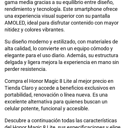
gama media gracias a su equilibrio entre diseño,
Procesador
Qualcomm Snapdragon 6 Gen 4
rendimiento y tecnología. Este smartphone ofrece
una experiencia visual superior con su pantalla
AMOLED, ideal para disfrutar contenido con mayor
Tamaño de Pantalla
6.79
nitidez y colores vibrantes.
Su diseño moderno y estilizado, con materiales de
WiFI
Si
alta calidad, lo convierte en un equipo cómodo y
elegante para el uso diario. Además, su estructura
delgada y ligera mejora la experiencia en mano sin
Peso
193 g
perder resistencia.
Compra el Honor Magic 8 Lite al mejor precio en
Tienda Claro y accede a beneficios exclusivos en
Bluetooth
Si
portabilidad, renovación o línea nueva. Es una
excelente alternativa para quienes buscan un
celular potente, funcional y accesible.
Cámara de fotos Principal
108M+5M
Descubre a continuación todas las características
del Honor Magic 8 Lite, sus especificaciones y elige