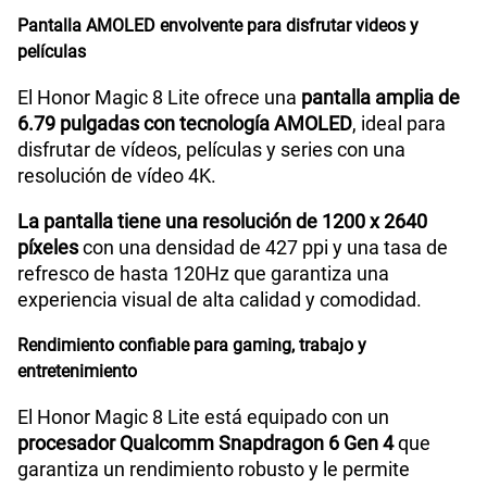
Pantalla AMOLED envolvente para disfrutar videos y
Reconocimiento Facial
Si
películas
El Honor Magic 8 Lite ofrece una
pantalla amplia de
6.79 pulgadas con tecnología AMOLED
, ideal para
Lector de Huella
Si
disfrutar de vídeos, películas y series con una
resolución de vídeo 4K.
Dimensión
161.9mm x 76.1mm x 7.76mm
La pantalla tiene una resolución de 1200 x 2640
píxeles
con una densidad de 427 ppi y una tasa de
refresco de hasta 120Hz que garantiza una
VoLTE
Si
experiencia visual de alta calidad y comodidad.
Rendimiento confiable para gaming, trabajo y
entretenimiento
VoWiFi
Si
El Honor Magic 8 Lite está equipado con un
procesador Qualcomm Snapdragon 6 Gen 4
que
Compatibilidad con eSIM
No
garantiza un rendimiento robusto y le permite