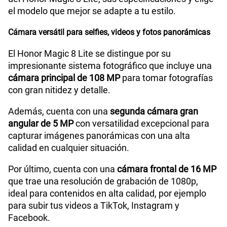
el modelo que mejor se adapte a tu estilo.
Cámara de fotos Frontal
16M
Cámara versátil para selfies, videos y fotos panorámicas
Radio FM
No
El Honor Magic 8 Lite se distingue por su
impresionante sistema fotográfico que incluye una
cámara principal de 108 MP
para tomar fotografías
con gran nitidez y detalle.
Capacidad Memoria Externa
No
Además, cuenta con una
segunda cámara gran
angular de 5 MP
con versatilidad excepcional para
Capacidad Memoria Interna
512 GB
capturar imágenes panorámicas con una alta
calidad en cualquier situación.
Capacidad Memoria RAM
8GB + HONOR RAM Turbo 8GB
Por último, cuenta con una
cámara frontal de 16 MP
que trae una resolución de grabación de 1080p,
ideal para contenidos en alta calidad, por ejemplo
para subir tus videos a TikTok, Instagram y
GPS
Si
Facebook.