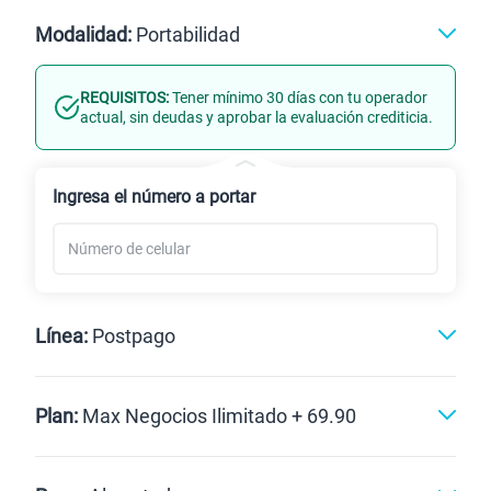
512GB
Modalidad:
Portabilidad
REQUISITOS:
Tener mínimo 30 días con tu operador
Línea Nueva
Portabilidad
actual, sin deudas y aprobar la evaluación crediticia.
Renovación
Ingresa el número a portar
Línea:
Postpago
Postpago
Plan:
Max Negocios Ilimitado + 69.90
Max
Max Ilimitado