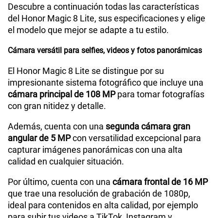
Descubre a continuación todas las características
del Honor Magic 8 Lite, sus especificaciones y elige
el modelo que mejor se adapte a tu estilo.
Cámara de fotos Frontal
16M
Cámara versátil para selfies, videos y fotos panorámicas
Radio FM
No
El Honor Magic 8 Lite se distingue por su
impresionante sistema fotográfico que incluye una
cámara principal de 108 MP
para tomar fotografías
con gran nitidez y detalle.
Capacidad Memoria Externa
No
Además, cuenta con una
segunda cámara gran
angular de 5 MP
con versatilidad excepcional para
Capacidad Memoria Interna
512 GB
capturar imágenes panorámicas con una alta
calidad en cualquier situación.
Capacidad Memoria RAM
8GB + HONOR RAM Turbo 8GB
Por último, cuenta con una
cámara frontal de 16 MP
que trae una resolución de grabación de 1080p,
ideal para contenidos en alta calidad, por ejemplo
para subir tus videos a TikTok, Instagram y
GPS
Si