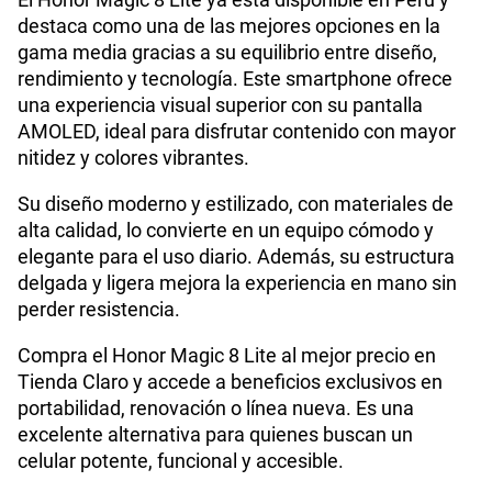
S/
79.95
S/
159.90
destaca como una de las mejores opciones en la
Paga solo
50% dto. x 12 meses
gama media gracias a su equilibrio entre diseño,
Procesador
Qualcomm Snapdragon 6 Gen 4
rendimiento y tecnología. Este smartphone ofrece
185GB
en alta velocidad
una experiencia visual superior con su pantalla
S/
94.95
S/
189.90
Paga solo
AMOLED, ideal para disfrutar contenido con mayor
50% dto. x 12 meses
Tamaño de Pantalla
6.79
nitidez y colores vibrantes.
200GB
en alta velocidad
Su diseño moderno y estilizado, con materiales de
S/
144.95
S/
289.90
WiFI
Si
Paga solo
alta calidad, lo convierte en un equipo cómodo y
50% dto. x 12 meses
elegante para el uso diario. Además, su estructura
delgada y ligera mejora la experiencia en mano sin
Ver menos planes
Peso
193 g
perder resistencia.
Compra el Honor Magic 8 Lite al mejor precio en
Tienda Claro y accede a beneficios exclusivos en
Bluetooth
Si
portabilidad, renovación o línea nueva. Es una
excelente alternativa para quienes buscan un
celular potente, funcional y accesible.
Cámara de fotos Principal
108M+5M