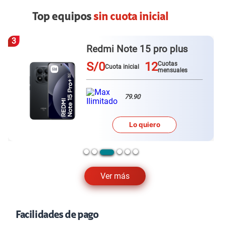
Top equipos
sin cuota inicial
4
Redmi Note 15
S/0
12
Cuotas
Cuota inicial
mensuales
79.90
Lo quiero
Ver más
Facilidades de pago