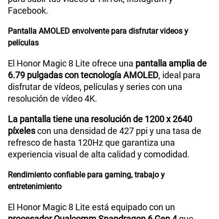
Facebook.
Pantalla AMOLED envolvente para disfrutar videos y
Reconocimiento Facial
Si
películas
El Honor Magic 8 Lite ofrece una
pantalla amplia de
6.79 pulgadas con tecnología AMOLED
, ideal para
Lector de Huella
Si
disfrutar de vídeos, películas y series con una
resolución de vídeo 4K.
Dimensión
161.9mm x 76.1mm x 7.76mm
La pantalla tiene una resolución de 1200 x 2640
píxeles
con una densidad de 427 ppi y una tasa de
refresco de hasta 120Hz que garantiza una
VoLTE
Si
experiencia visual de alta calidad y comodidad.
Rendimiento confiable para gaming, trabajo y
entretenimiento
VoWiFi
Si
El Honor Magic 8 Lite está equipado con un
procesador Qualcomm Snapdragon 6 Gen 4
que