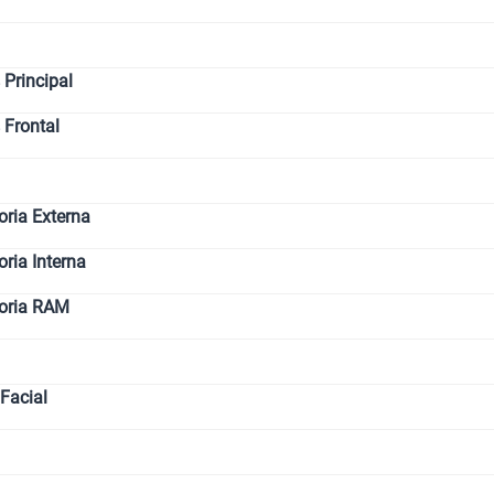
Paga solo
Principal
 Frontal
Paga solo
Ver 
ria Externa
ia Interna
oria RAM
Facial