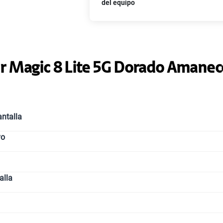
del equipo
Paga solo
Paga solo
 Magic 8 Lite 5G Dorado Amanec
Paga solo
ntalla
vo
Paga solo
alla
Paga solo