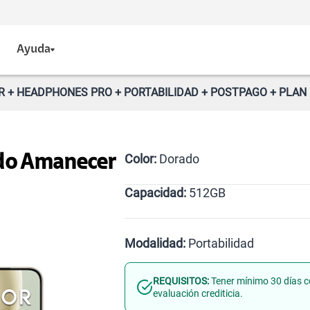
Ayuda
 + HEADPHONES PRO + PORTABILIDAD + POSTPAGO + PLAN 
Color:
Dorado
ado Amanecer
Capacidad:
512GB
Verde
Dorado
512GB
Modalidad:
Portabilidad
REQUISITOS:
Tener mínimo 30 días c
Línea Nueva
Portabilid
evaluación crediticia.