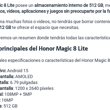
c 8 Lite
posee un
almacenamiento interno de 512 GB
, m
os, videos, aplicaciones y juegos sin preocuparte por la f
oma muchas fotos o videos, no tendrás que borrar conte
512 GB
te ofrece el espacio que necesitas.
remos un resumen donde tendrás todas las característic
 principales del Honor Magic 8 Lite
ales especificaciones o características del Honor Magic 8 
vo:
Android 15
antalla:
AMOLED
alla:
6.79 pulgadas
antalla
: 1200 x 2640 píxeles
l:
108MP + 5MP
:
16MP
a
: 512 GB