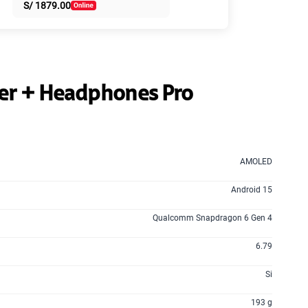
S/
1879.00
50% dto. x 6 meses
135GB
en alta velocidad
S/
47.95
S/
95.90
50% dto. x 12 meses
er + Headphones Pro
160GB
en alta velocidad
S/
54.95
S/
109.90
50% dto. x 12 meses
AMOLED
110GB
en alta velocidad
S/
69.90
Android 15
Qualcomm Snapdragon 6 Gen 4
175GB
en alta velocidad
S/
79.95
6.79
S/
159.90
50% dto. x 12 meses
Si
185GB
en alta velocidad
193 g