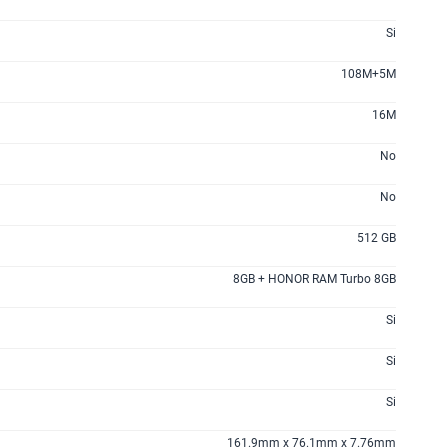
S/
94.95
S/
189.90
50% dto. x 12 meses
Si
108M+5M
200GB
en alta velocidad
S/
144.95
S/
289.90
16M
50% dto. x 12 meses
No
menos planes
No
512 GB
8GB + HONOR RAM Turbo 8GB
Si
Si
Si
161.9mm x 76.1mm x 7.76mm