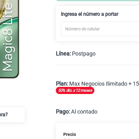
Ingresa el número a portar
Línea:
Postpago
Postpago
Plan:
Max Negocios Ilimitado + 1
50% dto. x 12 meses
Max
Pago:
Al contado
pra?
Al contado
C
Precio