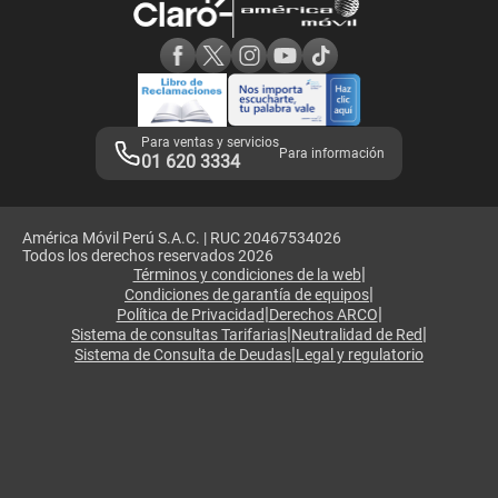
Consulta de reclamos
Consulta de IMEI
Adquirientes iPhone 6, 6S y SE
Hablando Claro
Mensaje de Seguridad
Samsung S25 Ultra
Consideraciones
Términos y Condiciones de Tienda Claro
Libro de Reclamaciones
Legales de marketplace
Para ventas y servicios
Para información
01 620 3334
América Móvil Perú S.A.C. | RUC 20467534026
Todos los derechos reservados 2026
|
Términos y condiciones de la web
|
Condiciones de garantía de equipos
|
|
Política de Privacidad
Derechos ARCO
|
|
Sistema de consultas Tarifarias
Neutralidad de Red
|
Sistema de Consulta de Deudas
Legal y regulatorio