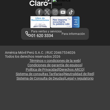
Consulta de reclamos
Consulta de IMEI
Adquirientes iPhone 6, 6S y SE
Hablando Claro
Mensaje de Seguridad
Samsung S25 Ultra
Consideraciones
Términos y Condiciones de Tienda Claro
Libro de Reclamaciones
Legales de marketplace
Para ventas y servicios
Para información
01 620 3334
América Móvil Perú S.A.C. | RUC 20467534026
Todos los derechos reservados 2026
|
Términos y condiciones de la web
|
Condiciones de garantía de equipos
|
|
Política de Privacidad
Derechos ARCO
|
|
Sistema de consultas Tarifarias
Neutralidad de Red
|
Sistema de Consulta de Deudas
Legal y regulatorio