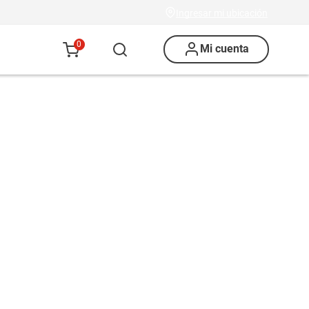
Ingresar mi ubicación
0
Mi cuenta