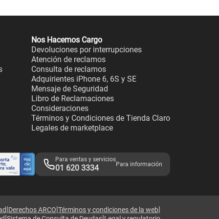
Nos Hacemos Cargo
Devoluciones por interrupciones
Atención de reclamos
s
Consulta de reclamos
Adquirientes iPhone 6, 6S y SE
Mensaje de Seguridad
Libro de Reclamaciones
Consideraciones
Términos y Condiciones de Tienda Claro
Legales de marketplace
Para ventas y servicios
Para información
01 620 3334
|
|
|
dad
Derechos ARCO
Términos y condiciones de la web
|
|
ed
Sistema de Consulta de Deudas
Legal y regulatorio