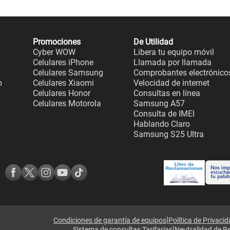
Promociones
De Utilidad
Cyber WOW
Libera tu equipo móvil
Celulares iPhone
Llamada por llamada
Celulares Samsung
Comprobantes electrónico
o
Celulares Xiaomi
Velocidad de internet
Celulares Honor
Consultas en línea
Celulares Motorola
Samsung A57
Consulta de IMEI
Hablando Claro
Samsung S25 Ultra
|
Condiciones de garantía de equipos
Política de Privaci
|
Sistema de consultas Tarifarias
Neutralidad de R