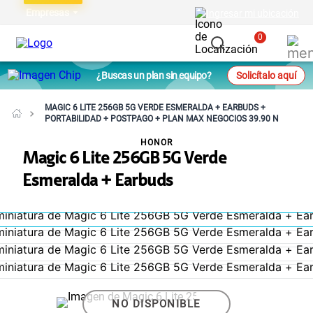
Empresas
Ingresar mi ubicación
0