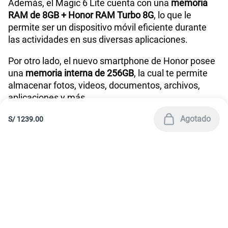
América Móvil Perú S.A.C. | RUC 20467534026
Todos los derechos reservados 2026
|
Términos y condiciones de la web
|
Condiciones de garantía de equipos
|
|
Política de Privacidad
Derechos ARCO
|
|
Sistema de consultas Tarifarias
Neutralidad de Red
|
Sistema de Consulta de Deudas
Legal y regulatorio