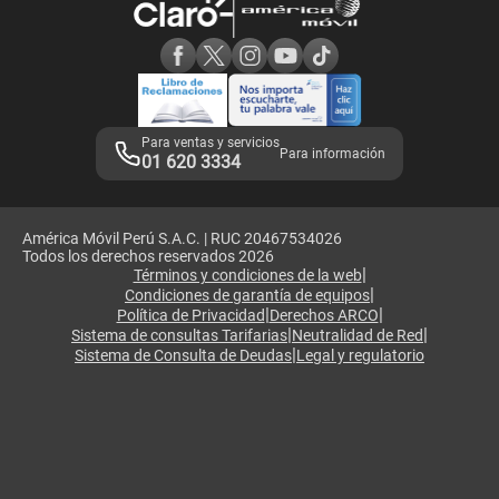
Consulta de reclamos
Consulta de IMEI
Adquirientes iPhone 6, 6S y SE
Hablando Claro
Mensaje de Seguridad
Samsung S25 Ultra
Consideraciones
Términos y Condiciones de Tienda Claro
Libro de Reclamaciones
Legales de marketplace
Para ventas y servicios
Para información
01 620 3334
América Móvil Perú S.A.C. | RUC 20467534026
Todos los derechos reservados 2026
|
Términos y condiciones de la web
|
Condiciones de garantía de equipos
|
|
Política de Privacidad
Derechos ARCO
|
|
Sistema de consultas Tarifarias
Neutralidad de Red
|
Sistema de Consulta de Deudas
Legal y regulatorio