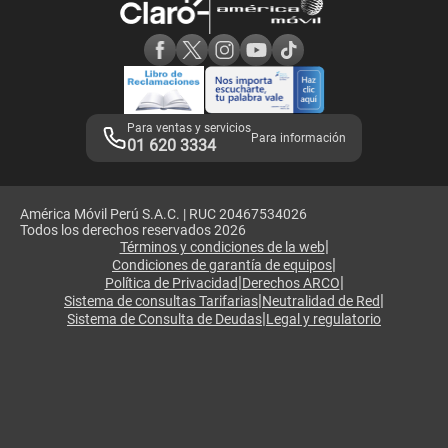
Consulta de reclamos
Consulta de IMEI
Adquirientes iPhone 6, 6S y SE
Hablando Claro
Mensaje de Seguridad
Samsung S25 Ultra
Consideraciones
Términos y Condiciones de Tienda Claro
Libro de Reclamaciones
Legales de marketplace
Para ventas y servicios
Para información
01 620 3334
América Móvil Perú S.A.C. | RUC 20467534026
Todos los derechos reservados 2026
|
Términos y condiciones de la web
|
Condiciones de garantía de equipos
|
|
Política de Privacidad
Derechos ARCO
|
|
Sistema de consultas Tarifarias
Neutralidad de Red
|
Sistema de Consulta de Deudas
Legal y regulatorio