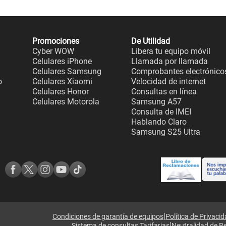
Promociones
De Utilidad
Cyber WOW
Libera tu equipo móvil
Celulares iPhone
Llamada por llamada
Celulares Samsung
Comprobantes electrónico
o
Celulares Xiaomi
Velocidad de internet
Celulares Honor
Consultas en línea
Celulares Motorola
Samsung A57
Consulta de IMEI
Hablando Claro
Samsung S25 Ultra
|
Condiciones de garantía de equipos
Política de Privaci
|
Sistema de consultas Tarifarias
Neutralidad de R