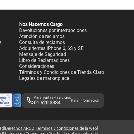
Nos Hacemos Cargo
Devoluciones por interrupciones
Atención de reclamos
s
Consulta de reclamos
Adquirientes iPhone 6, 6S y SE
Mensaje de Seguridad
Libro de Reclamaciones
Consideraciones
Términos y Condiciones de Tienda Claro
Legales de marketplace
Para ventas y servicios
Para información
01 620 3334
|
|
|
dad
Derechos ARCO
Términos y condiciones de la web
|
|
ed
Sistema de Consulta de Deudas
Legal y regulatorio