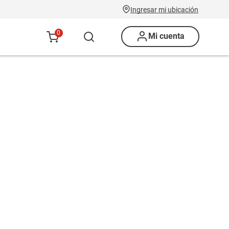
Ingresar mi ubicación
0
Mi cuenta