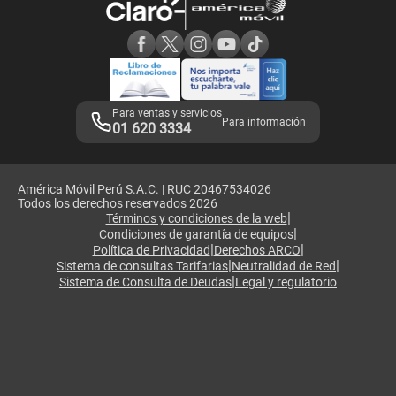
Consulta de reclamos
Consulta de IMEI
Adquirientes iPhone 6, 6S y SE
Hablando Claro
Mensaje de Seguridad
Samsung S25 Ultra
Consideraciones
Términos y Condiciones de Tienda Claro
Libro de Reclamaciones
Legales de marketplace
Para ventas y servicios
Para información
01 620 3334
América Móvil Perú S.A.C. | RUC 20467534026
Todos los derechos reservados 2026
|
Términos y condiciones de la web
|
Condiciones de garantía de equipos
|
|
Política de Privacidad
Derechos ARCO
|
|
Sistema de consultas Tarifarias
Neutralidad de Red
|
Sistema de Consulta de Deudas
Legal y regulatorio