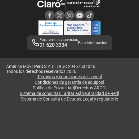
Consulta de reclamos
Consulta de IMEI
Adquirientes iPhone 6, 6S y SE
Hablando Claro
Mensaje de Seguridad
Samsung S25 Ultra
Consideraciones
Términos y Condiciones de Tienda Claro
Libro de Reclamaciones
Legales de marketplace
Para ventas y servicios
Para información
01 620 3334
América Móvil Perú S.A.C. | RUC 20467534026
Todos los derechos reservados 2026
|
Términos y condiciones de la web
|
Condiciones de garantía de equipos
|
|
Política de Privacidad
Derechos ARCO
|
|
Sistema de consultas Tarifarias
Neutralidad de Red
|
Sistema de Consulta de Deudas
Legal y regulatorio