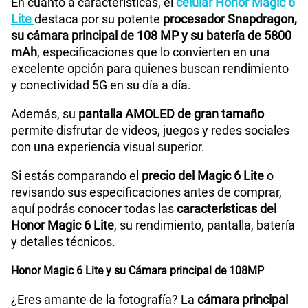
La tecnología de la pantalla del celular Honor Magic
6 Lite 5G te brindará una experiencia increíble, lee
sus especificaciones a continuación.
Reconocimiento Facial
Si
Honor Magic 6 Lite: Pantalla AMOLED de 6.78 pulgadas
El Honor Magic 6 Lite con
pantalla de 6.78 pulgadas
,
Lector de Huella
Si
gracias a su tecnología
AMOLED
podrás disfrutar de
los mejores colores y detalles para tus escenas,
animaciones y videos.
Su pantalla tiene una
resolución de 1200 x 2652
píxeles
, con un brillo típico de 1200 nits, estas
características garantizan una experiencia visual
excepcional al jugar videojuegos con la más alta
calidad.
Este celular Honor destaca por su diseño enfocado
en la comodidad, con una estructura ligera de solo
185 gramos que facilita su manejo y transporte.