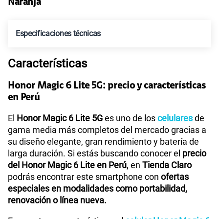
revisando sus especificaciones antes de comprar,
aquí podrás conocer todas las
características del
Cámara de fotos Frontal
16M
Honor Magic 6 Lite
, su rendimiento, pantalla, batería
y detalles técnicos.
Tipo de Batería
Li-ion Polymer
Honor Magic 6 Lite y su Cámara principal de 108MP
¿Eres amante de la fotografía? La
cámara principal
de 108 MP + 5 MP + 2 MP
del Honor Magic 6 Lite te
Capacidad Memoria Externa
NO
permite tomar fotos profesionales de alta
resolución, ideal para capturar los máximos detalles
en paisajes, retratos y fotos nocturnas.
Capacidad Memoria Interna
256GB
Para selfies impresionantes, el celular Honor Magic
6 Lite cuenta con una
cámara frontal de 16 MP
, que
Capacidad Memoria RAM
8GB + Honor RAM Turbo 8GB
también permite grabar videos en
resolución 1080p
,
perfecta para crear contenido multimedia con gran
nitidez y brillo para tus redes sociales.
GPS
Si