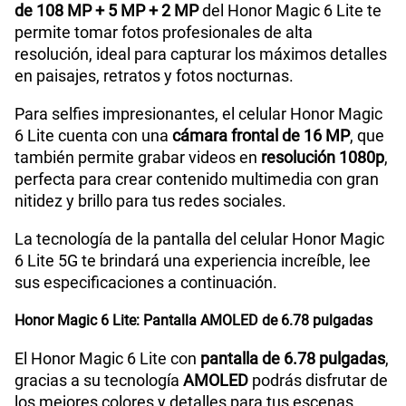
Para disfrutar de la mejor calidad de tus videojuegos
y de alta resolución de video necesitas un
procesador de alto rendimiento, a continuación te
detallaremos las características del procesador del
Honor Magic 6 Lite 5G.
Procesador de alto rendimiento del Honor Magic 6 Lite
Continuando con sus especificaciones, el celular
inteligente está equipado con el potente
procesador
Qualcomm Snapdragon 6 Gen 1 (SM6450)
, diseñado
para brindar un rendimiento excepcional.
Además, el Magic 6 Lite cuenta con una
memoria
RAM de 8GB + Honor RAM Turbo 8G
, lo que le
permite ser un dispositivo móvil eficiente durante
las actividades en sus diversas aplicaciones.
Por otro lado, el nuevo smartphone de Honor posee