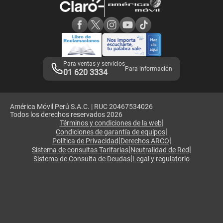
Consulta de reclamos
Consulta de IMEI
Adquirientes iPhone 6, 6S y SE
Hablando Claro
Mensaje de Seguridad
Samsung S25 Ultra
Consideraciones
Términos y Condiciones de Tienda Claro
Libro de Reclamaciones
Legales de marketplace
Para ventas y servicios
Para información
01 620 3334
América Móvil Perú S.A.C. | RUC 20467534026
Todos los derechos reservados 2026
|
Términos y condiciones de la web
|
Condiciones de garantía de equipos
|
|
Política de Privacidad
Derechos ARCO
|
|
Sistema de consultas Tarifarias
Neutralidad de Red
|
Sistema de Consulta de Deudas
Legal y regulatorio