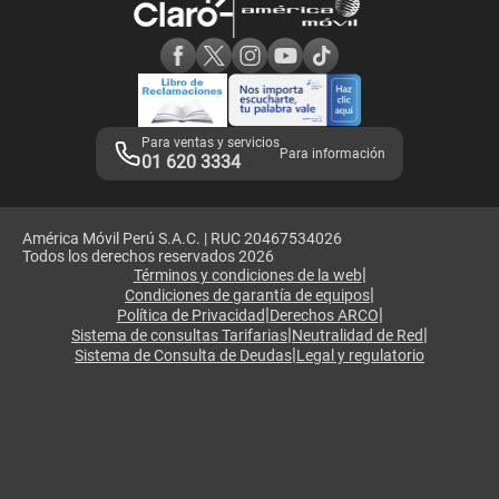
Consulta de reclamos
Consulta de IMEI
Adquirientes iPhone 6, 6S y SE
Hablando Claro
Mensaje de Seguridad
Samsung S25 Ultra
Consideraciones
Términos y Condiciones de Tienda Claro
Libro de Reclamaciones
Legales de marketplace
Para ventas y servicios
Para información
01 620 3334
América Móvil Perú S.A.C. | RUC 20467534026
Todos los derechos reservados 2026
|
Términos y condiciones de la web
|
Condiciones de garantía de equipos
|
|
Política de Privacidad
Derechos ARCO
|
|
Sistema de consultas Tarifarias
Neutralidad de Red
|
Sistema de Consulta de Deudas
Legal y regulatorio