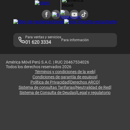
Consulta de reclamos
Consulta de IMEI
Adquirientes iPhone 6, 6S y SE
Hablando Claro
Mensaje de Seguridad
Samsung S25 Ultra
Consideraciones
Términos y Condiciones de Tienda Claro
Libro de Reclamaciones
Legales de marketplace
Para ventas y servicios
Para información
01 620 3334
América Móvil Perú S.A.C. | RUC 20467534026
Todos los derechos reservados 2026
|
Términos y condiciones de la web
|
Condiciones de garantía de equipos
|
|
Política de Privacidad
Derechos ARCO
|
|
Sistema de consultas Tarifarias
Neutralidad de Red
|
Sistema de Consulta de Deudas
Legal y regulatorio