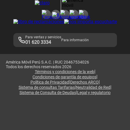
Consulta de reclamos
Consulta de IMEI
Adquirientes iPhone 6, 6S y SE
Hablando Claro
Mensaje de Seguridad
Samsung S25 Ultra
Consideraciones
Términos y Condiciones de Tienda Claro
Libro de Reclamaciones
Legales de marketplace
Para ventas y servicios
Para información
01 620 3334
América Móvil Perú S.A.C. | RUC 20467534026
Todos los derechos reservados 2026
|
Términos y condiciones de la web
|
Condiciones de garantía de equipos
|
|
Política de Privacidad
Derechos ARCO
|
|
Sistema de consultas Tarifarias
Neutralidad de Red
|
Sistema de Consulta de Deudas
Legal y regulatorio