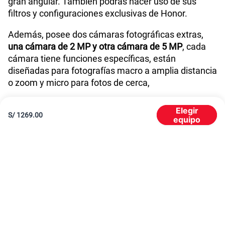
minutos.
La duración de la batería depende de la
configuración de la red y de muchos otros factores;
los resultados reales pueden ser diferentes.
La batería tiene ciclos de carga limitados y
eventualmente necesitará ser reemplazada. La
duración de la batería y el número de ciclos de carga
varían según el uso y la configuración.
Agotado
S/
1269.00
Honor Magic 5 Lite 256 GB de memoria interna
El Honor Magic 5 Lite destaca por su capacidad y
rendimiento. Con
256GB de almacenamiento
interno
, es perfecto para guardar fotos, videos,
aplicaciones y documentos sin preocuparte por el
espacio.
Si eres de los que toma muchas fotos o videos, no