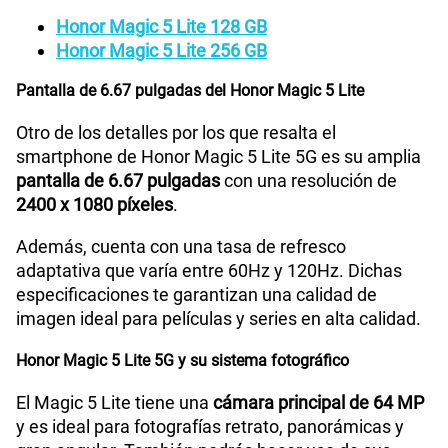
Facebook.
Procesador del Honor Magic 5 Lite 5G
El celular Honor Magic 5 Lite cuenta con un
poderoso
procesador Qualcomm Snapdragon 695
y
con tecnología 5G que hará que tu celular sea más
rápido.
Su
memoria RAM de 6GB
incluye la tecnología
Honor RAM Turbo 5GB, que trata de ampliar el
almacenamiento de la RAM hasta 11 GB ayudando
a optimizar el rendimiento
Batería de gran capacidad del Honor Magic 5 Lite
Por otro lado, el celular Honor Magic 5 Lite 5G
cuenta con una
batería de 5100 mAh
de capacidad y
puede recargarse
de 0% al 55% en tan solo 30