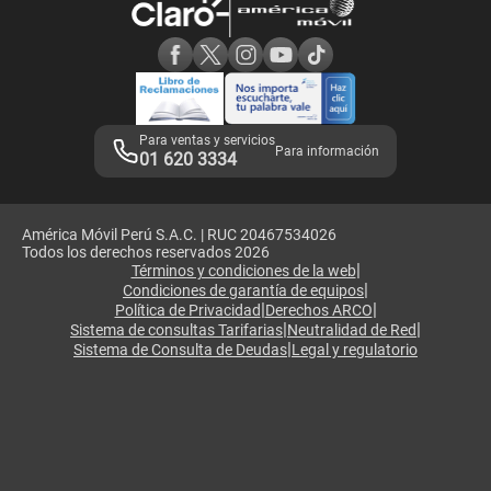
Consulta de reclamos
Consulta de IMEI
Adquirientes iPhone 6, 6S y SE
Hablando Claro
Mensaje de Seguridad
Samsung S25 Ultra
Consideraciones
Términos y Condiciones de Tienda Claro
Libro de Reclamaciones
Legales de marketplace
Para ventas y servicios
Para información
01 620 3334
América Móvil Perú S.A.C. | RUC 20467534026
Todos los derechos reservados 2026
|
Términos y condiciones de la web
|
Condiciones de garantía de equipos
|
|
Política de Privacidad
Derechos ARCO
|
|
Sistema de consultas Tarifarias
Neutralidad de Red
|
Sistema de Consulta de Deudas
Legal y regulatorio