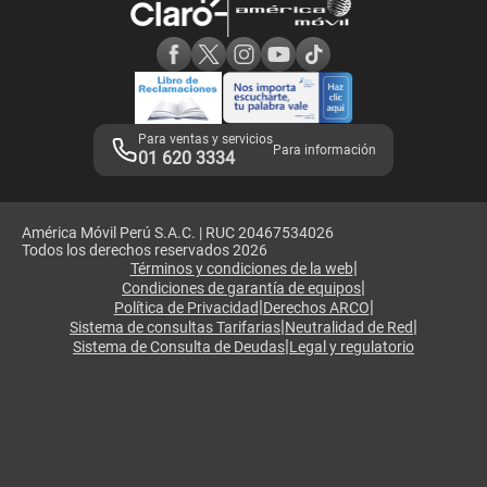
Consulta de reclamos
Consulta de IMEI
Adquirientes iPhone 6, 6S y SE
Hablando Claro
Mensaje de Seguridad
Samsung S25 Ultra
Consideraciones
Términos y Condiciones de Tienda Claro
Libro de Reclamaciones
Legales de marketplace
Para ventas y servicios
Para información
01 620 3334
América Móvil Perú S.A.C. | RUC 20467534026
Todos los derechos reservados 2026
|
Términos y condiciones de la web
|
Condiciones de garantía de equipos
|
|
Política de Privacidad
Derechos ARCO
|
|
Sistema de consultas Tarifarias
Neutralidad de Red
|
Sistema de Consulta de Deudas
Legal y regulatorio