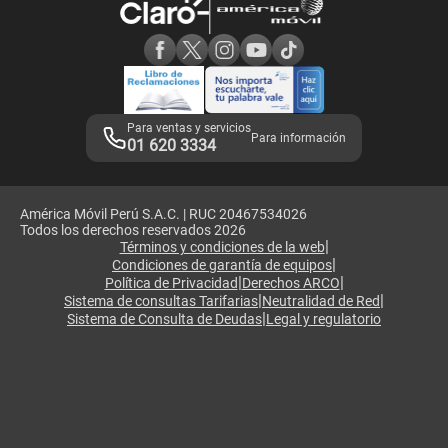
Consulta de reclamos
Consulta de IMEI
Adquirientes iPhone 6, 6S y SE
Hablando Claro
Mensaje de Seguridad
Samsung S25 Ultra
Consideraciones
Términos y Condiciones de Tienda Claro
Libro de Reclamaciones
Legales de marketplace
Para ventas y servicios
Para información
01 620 3334
América Móvil Perú S.A.C. | RUC 20467534026
Todos los derechos reservados 2026
|
Términos y condiciones de la web
|
Condiciones de garantía de equipos
|
|
Política de Privacidad
Derechos ARCO
|
|
Sistema de consultas Tarifarias
Neutralidad de Red
|
Sistema de Consulta de Deudas
Legal y regulatorio