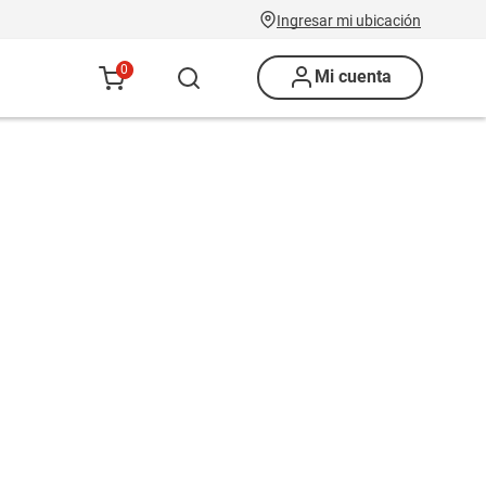
Ingresar mi ubicación
0
Mi cuenta