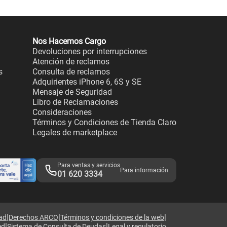
Nos Hacemos Cargo
Devoluciones por interrupciones
Atención de reclamos
s
Consulta de reclamos
Adquirientes iPhone 6, 6S y SE
Mensaje de Seguridad
Libro de Reclamaciones
Consideraciones
Términos y Condiciones de Tienda Claro
Legales de marketplace
Para ventas y servicios
Para información
01 620 3334
|
|
|
dad
Derechos ARCO
Términos y condiciones de la web
|
|
ed
Sistema de Consulta de Deudas
Legal y regulatorio