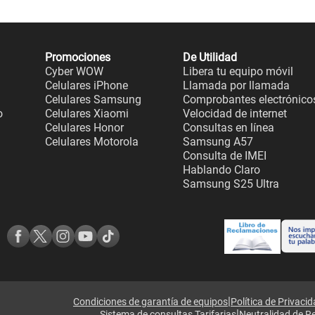
Promociones
De Utilidad
Cyber WOW
Libera tu equipo móvil
Celulares iPhone
Llamada por llamada
Celulares Samsung
Comprobantes electrónico
o
Celulares Xiaomi
Velocidad de internet
Celulares Honor
Consultas en línea
Celulares Motorola
Samsung A57
Consulta de IMEI
Hablando Claro
Samsung S25 Ultra
|
Condiciones de garantía de equipos
Política de Privaci
|
Sistema de consultas Tarifarias
Neutralidad de R