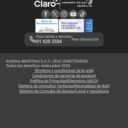
Consulta de reclamos
Consulta de IMEI
Adquirientes iPhone 6, 6S y SE
Hablando Claro
Mensaje de Seguridad
Samsung S25 Ultra
Consideraciones
Términos y Condiciones de Tienda Claro
Libro de Reclamaciones
Legales de marketplace
Para ventas y servicios
Para información
01 620 3334
América Móvil Perú S.A.C. | RUC 20467534026
Todos los derechos reservados 2026
|
Términos y condiciones de la web
|
Condiciones de garantía de equipos
|
|
Política de Privacidad
Derechos ARCO
|
|
Sistema de consultas Tarifarias
Neutralidad de Red
|
Sistema de Consulta de Deudas
Legal y regulatorio