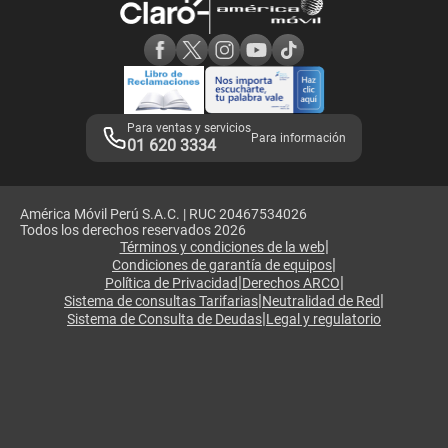
Consulta de reclamos
Consulta de IMEI
Adquirientes iPhone 6, 6S y SE
Hablando Claro
Mensaje de Seguridad
Samsung S25 Ultra
Consideraciones
Términos y Condiciones de Tienda Claro
Libro de Reclamaciones
Legales de marketplace
Para ventas y servicios
Para información
01 620 3334
América Móvil Perú S.A.C. | RUC 20467534026
Todos los derechos reservados 2026
|
Términos y condiciones de la web
|
Condiciones de garantía de equipos
|
|
Política de Privacidad
Derechos ARCO
|
|
Sistema de consultas Tarifarias
Neutralidad de Red
|
Sistema de Consulta de Deudas
Legal y regulatorio