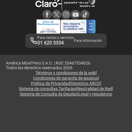
Consulta de reclamos
Consulta de IMEI
Adquirientes iPhone 6, 6S y SE
Hablando Claro
Mensaje de Seguridad
Samsung S25 Ultra
Consideraciones
Términos y Condiciones de Tienda Claro
Libro de Reclamaciones
Legales de marketplace
Para ventas y servicios
Para información
01 620 3334
América Móvil Perú S.A.C. | RUC 20467534026
Todos los derechos reservados 2026
|
Términos y condiciones de la web
|
Condiciones de garantía de equipos
|
|
Política de Privacidad
Derechos ARCO
|
|
Sistema de consultas Tarifarias
Neutralidad de Red
|
Sistema de Consulta de Deudas
Legal y regulatorio