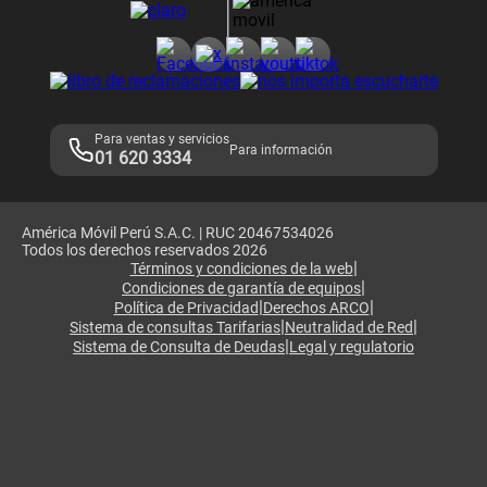
Consulta de reclamos
Consulta de IMEI
Adquirientes iPhone 6, 6S y SE
Hablando Claro
Mensaje de Seguridad
Samsung S25 Ultra
Consideraciones
Términos y Condiciones de Tienda Claro
Libro de Reclamaciones
Legales de marketplace
Para ventas y servicios
Para información
01 620 3334
América Móvil Perú S.A.C. | RUC 20467534026
Todos los derechos reservados 2026
|
Términos y condiciones de la web
|
Condiciones de garantía de equipos
|
|
Política de Privacidad
Derechos ARCO
|
|
Sistema de consultas Tarifarias
Neutralidad de Red
|
Sistema de Consulta de Deudas
Legal y regulatorio