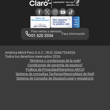
Consulta de reclamos
Consulta de IMEI
Adquirientes iPhone 6, 6S y SE
Hablando Claro
Mensaje de Seguridad
Samsung S25 Ultra
Consideraciones
Términos y Condiciones de Tienda Claro
Libro de Reclamaciones
Legales de marketplace
Para ventas y servicios
Para información
01 620 3334
América Móvil Perú S.A.C. | RUC 20467534026
Todos los derechos reservados 2026
|
Términos y condiciones de la web
|
Condiciones de garantía de equipos
|
|
Política de Privacidad
Derechos ARCO
|
|
Sistema de consultas Tarifarias
Neutralidad de Red
|
Sistema de Consulta de Deudas
Legal y regulatorio