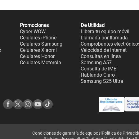
Promociones
De Utilidad
Cyber WOW
Libera tu equipo móvil
Celulares iPhone
Llamada por llamada
Celulares Samsung
Comprobantes electrónico
o
Celulares Xiaomi
Velocidad de internet
Celulares Honor
Consultas en línea
Celulares Motorola
Samsung A57
Consulta de IMEI
Hablando Claro
Samsung S25 Ultra
|
Condiciones de garantía de equipos
Política de Privaci
|
Sistema de consultas Tarifarias
Neutralidad de R