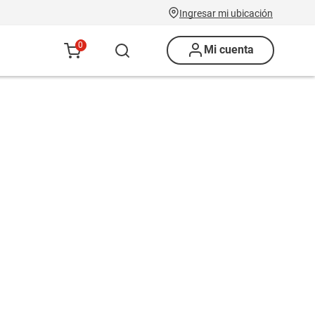
Ingresar mi ubicación
0
Mi cuenta