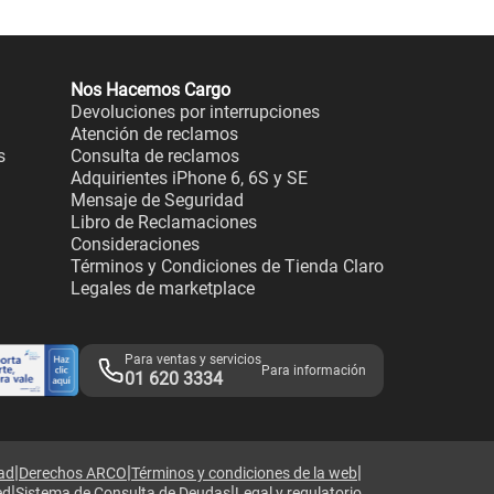
Nos Hacemos Cargo
Devoluciones por interrupciones
Atención de reclamos
s
Consulta de reclamos
Adquirientes iPhone 6, 6S y SE
Mensaje de Seguridad
Libro de Reclamaciones
Consideraciones
Términos y Condiciones de Tienda Claro
Legales de marketplace
Para ventas y servicios
Para información
01 620 3334
|
|
|
dad
Derechos ARCO
Términos y condiciones de la web
|
|
ed
Sistema de Consulta de Deudas
Legal y regulatorio