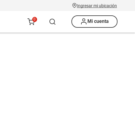
Ingresar mi ubicación
0
Mi cuenta