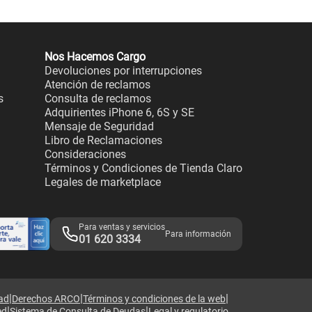
Nos Hacemos Cargo
Devoluciones por interrupciones
Atención de reclamos
s
Consulta de reclamos
Adquirientes iPhone 6, 6S y SE
Mensaje de Seguridad
Libro de Reclamaciones
Consideraciones
Términos y Condiciones de Tienda Claro
Legales de marketplace
Para ventas y servicios
Para información
01 620 3334
|
|
|
dad
Derechos ARCO
Términos y condiciones de la web
|
|
ed
Sistema de Consulta de Deudas
Legal y regulatorio