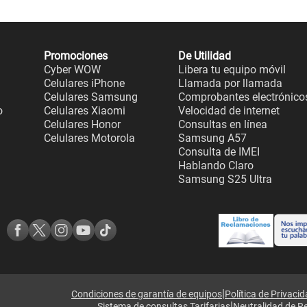
Promociones
De Utilidad
Cyber WOW
Libera tu equipo móvil
Celulares iPhone
Llamada por llamada
Celulares Samsung
Comprobantes electrónico
o
Celulares Xiaomi
Velocidad de internet
Celulares Honor
Consultas en línea
Celulares Motorola
Samsung A57
Consulta de IMEI
Hablando Claro
Samsung S25 Ultra
|
Condiciones de garantía de equipos
Política de Privaci
|
Sistema de consultas Tarifarias
Neutralidad de R