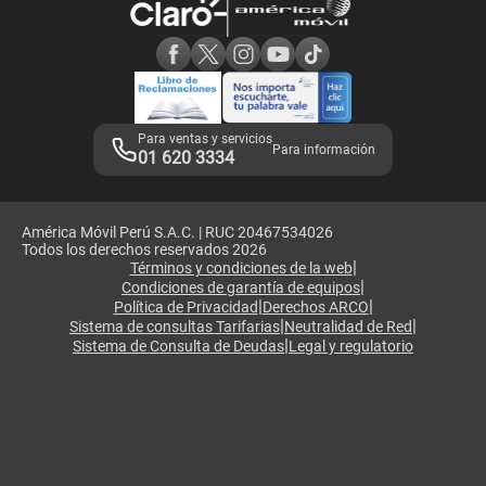
Consulta de reclamos
Consulta de IMEI
Adquirientes iPhone 6, 6S y SE
Hablando Claro
Mensaje de Seguridad
Samsung S25 Ultra
Consideraciones
Términos y Condiciones de Tienda Claro
Libro de Reclamaciones
Legales de marketplace
Para ventas y servicios
Para información
01 620 3334
América Móvil Perú S.A.C. | RUC 20467534026
Todos los derechos reservados 2026
|
Términos y condiciones de la web
|
Condiciones de garantía de equipos
|
|
Política de Privacidad
Derechos ARCO
|
|
Sistema de consultas Tarifarias
Neutralidad de Red
|
Sistema de Consulta de Deudas
Legal y regulatorio