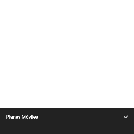
Planes Móviles
Portabilidad
Línea Nueva