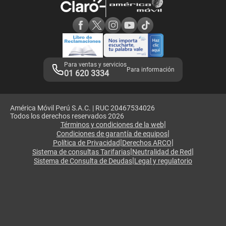
Consulta de reclamos
Consulta de IMEI
Adquirientes iPhone 6, 6S y SE
Hablando Claro
Mensaje de Seguridad
Samsung S25 Ultra
Consideraciones
Términos y Condiciones de Tienda Claro
Libro de Reclamaciones
Legales de marketplace
Para ventas y servicios
Para información
01 620 3334
América Móvil Perú S.A.C. | RUC 20467534026
Todos los derechos reservados 2026
|
Términos y condiciones de la web
|
Condiciones de garantía de equipos
|
|
Política de Privacidad
Derechos ARCO
|
|
Sistema de consultas Tarifarias
Neutralidad de Red
|
Sistema de Consulta de Deudas
Legal y regulatorio