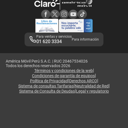
Consulta de reclamos
Consulta de IMEI
Adquirientes iPhone 6, 6S y SE
Hablando Claro
Mensaje de Seguridad
Samsung S25 Ultra
Consideraciones
Términos y Condiciones de Tienda Claro
Libro de Reclamaciones
Legales de marketplace
Para ventas y servicios
Para información
01 620 3334
América Móvil Perú S.A.C. | RUC 20467534026
Todos los derechos reservados 2026
|
Términos y condiciones de la web
|
Condiciones de garantía de equipos
|
|
Política de Privacidad
Derechos ARCO
|
|
Sistema de consultas Tarifarias
Neutralidad de Red
|
Sistema de Consulta de Deudas
Legal y regulatorio