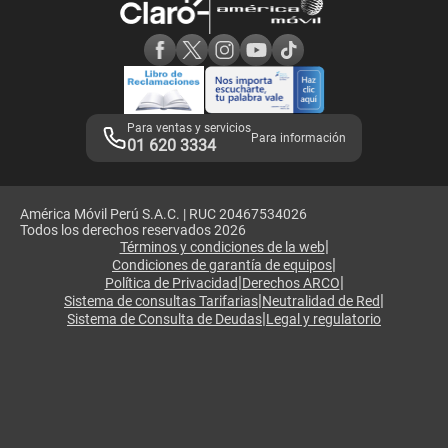
Consulta de reclamos
Consulta de IMEI
Adquirientes iPhone 6, 6S y SE
Hablando Claro
Mensaje de Seguridad
Samsung S25 Ultra
Consideraciones
Términos y Condiciones de Tienda Claro
Libro de Reclamaciones
Legales de marketplace
Para ventas y servicios
Para información
01 620 3334
América Móvil Perú S.A.C. | RUC 20467534026
Todos los derechos reservados 2026
|
Términos y condiciones de la web
|
Condiciones de garantía de equipos
|
|
Política de Privacidad
Derechos ARCO
|
|
Sistema de consultas Tarifarias
Neutralidad de Red
|
Sistema de Consulta de Deudas
Legal y regulatorio