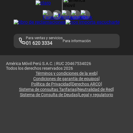
Consulta de reclamos
Consulta de IMEI
Adquirientes iPhone 6, 6S y SE
Hablando Claro
Mensaje de Seguridad
Samsung S25 Ultra
Consideraciones
Términos y Condiciones de Tienda Claro
Libro de Reclamaciones
Legales de marketplace
Para ventas y servicios
Para información
01 620 3334
América Móvil Perú S.A.C. | RUC 20467534026
Todos los derechos reservados 2026
|
Términos y condiciones de la web
|
Condiciones de garantía de equipos
|
|
Política de Privacidad
Derechos ARCO
|
|
Sistema de consultas Tarifarias
Neutralidad de Red
|
Sistema de Consulta de Deudas
Legal y regulatorio